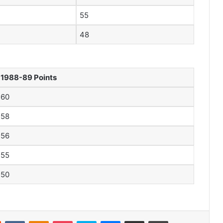
55
48
1988-89 Points
60
58
56
55
50
st
Reddit
VKontakte
Odnoklassniki
Pocket
Skype
Messenger
E-Posta ile paylaş
Yazdır