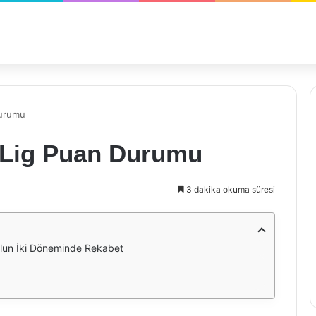
Durumu
 Lig Puan Durumu
3 dakika okuma süresi
lun İki Döneminde Rekabet