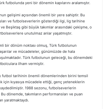
k futbolunda yeni bir dönemin kapılarını aralamıştır.
un gelişimi açısından önemli bir yere sahiptir. Bu
rı ve futbolseverlerin gösterdiği ilgi, lig tarihine
ve Beşiktaş gibi büyük takımlar arasındaki çekişme, o
utbolseverlere unutulmaz anlar yaşatmıştır.
emli bir dönüm noktası olmuş, Türk futbolunun
başarılar ve mücadeleler, günümüzde de hala
nuşulmaktadır. Türk futbolunun geleceği, bu dönemdeki
utbolculara ilham vermiştir.
k futbol tarihinin önemli dönemlerinden birini temsil
uk için kıyasıya mücadele ettiği, genç yeteneklerin
k kaydedilmiştir. 1988 sezonu, futbolseverlerin
. Bu dönemde, takımların performansları ve puan
an yaratmaktaydı.