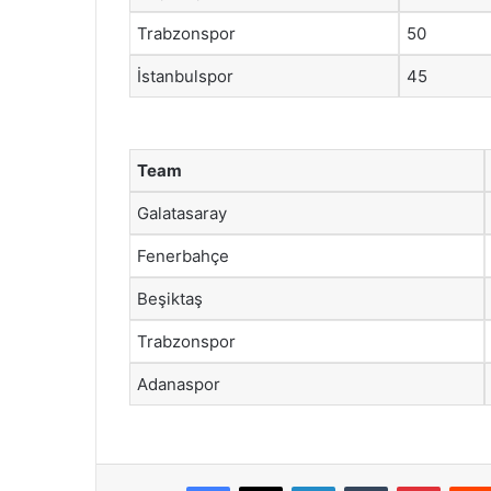
Trabzonspor
50
İstanbulspor
45
Team
Galatasaray
Fenerbahçe
Beşiktaş
Trabzonspor
Adanaspor
Facebook
X
LinkedIn
Tumblr
Pintere