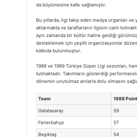
da büyümesine katkı sağlamıştır.
Bu yıllarda, ligi takip eden medya organları ve
aktarmakta ve taraftarların ilgisini canlı tutmak
aynı zamanda bir kültür haline geldiği görülmüş
desteklemek için çeşitli organizasyonlar düzen
katkıda bulunmuştur.
1988 ve 1989 Türkiye Süper Ligi sezonları, hem
tutmaktadır. Takımların gösterdiği performanslar
dönemin unutulmaz anılarla dolu olmasını sağla
Team
1988 Poin
Galatasaray
59
Fenerbahçe
57
Beşiktaş
54