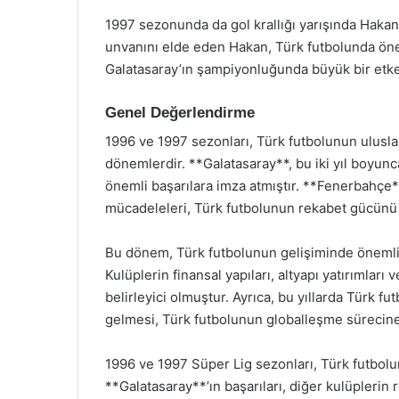
1997 sezonunda da gol krallığı yarışında Hakan Ş
unvanını elde eden Hakan, Türk futbolunda önem
Galatasaray’ın şampiyonluğunda büyük bir etk
Genel Değerlendirme
1996 ve 1997 sezonları, Türk futbolunun ulusla
dönemlerdir. **Galatasaray**, bu iki yıl boyu
önemli başarılara imza atmıştır. **Fenerbahçe**
mücadeleleri, Türk futbolunun rekabet gücünü a
Bu dönem, Türk futbolunun gelişiminde önemli 
Kulüplerin finansal yapıları, altyapı yatırımları
belirleyici olmuştur. Ayrıca, bu yıllarda Türk f
gelmesi, Türk futbolunun globalleşme sürecine 
1996 ve 1997 Süper Lig sezonları, Türk futbolun
**Galatasaray**’ın başarıları, diğer kulüplerin