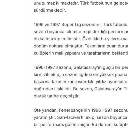
unutulmaz kılmaktadır. Türk futbolunun geleceği 
sürdürmektedir.
1996 ve 1997 Süper Lig sezonları, Türk futbolu
sezon boyunca takımların gösterdiği performan
dikkatle takip edilmiştir. Özellikle bu yıllarda
dönüm noktası olmuştur. Takımların puan duruml
kulüplerin mali yapısını ve taraftarların beklenti
1996-1997 sezonu, Galatasaray’ın güçlü bir perf
kırmızılı ekip, o sezon ligdeki en yüksek puana
başarısı, takımın kadrosundaki yıldız oyuncuları
doğrudan ilişkilidir. Bu sezon, Galatasaray’ın
olarak tarihe geçmiştir.
Öte yandan, Fenerbahçe’nin 1996-1997 sezonunda
yaratmıştır. Sarı-lacivertli ekip, sezon boyunca 
bir performans göstermiştir. Bu durum, kulüptek