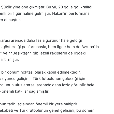
ükür yine öne çıkmıştır. Bu yıl, 20 golle gol krallığı
li bir figür haline gelmiştir. Hakan’ın performansı,
en olmuştur.
rarası arenada daha fazla görünür hale geldiği
nca gösterdiği performansla, hem ligde hem de Avrupa’da
 ve **Beşiktaş** gibi ezeli rakiplerin de ligdeki
rtırmıştır.
bir dönüm noktası olarak kabul edilmektedir.
 ve oyuncu gelişimi, Türk futbolunun geleceği için
utbolunun uluslararası arenada daha fazla görünür hale
önemli katkılar sağlamıştır.
un tarihi açısından önemli bir yere sahiptir.
 rekabeti ve Türk futbolunun genel gelişimi, bu dönemi