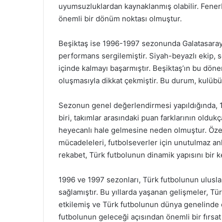
uyumsuzluklardan kaynaklanmış olabilir. Fener
önemli bir dönüm noktası olmuştur.
Beşiktaş ise 1996-1997 sezonunda Galatasaray v
performans sergilemiştir. Siyah-beyazlı ekip, s
içinde kalmayı başarmıştır. Beşiktaş’ın bu dö
oluşmasıyla dikkat çekmiştir. Bu durum, kulübün
Sezonun genel değerlendirmesi yapıldığında, 1
biri, takımlar arasındaki puan farklarının olduk
heyecanlı hale gelmesine neden olmuştur. Öze
mücadeleleri, futbolseverler için unutulmaz anl
rekabet, Türk futbolunun dinamik yapısını bir 
1996 ve 1997 sezonları, Türk futbolunun ulusla
sağlamıştır. Bu yıllarda yaşanan gelişmeler, Tü
etkilemiş ve Türk futbolunun dünya genelinde 
futbolunun geleceği açısından önemli bir fırsat 