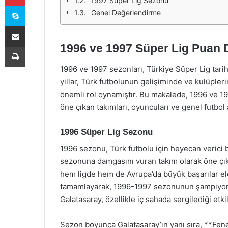
1997 Süper Lig Sezonu
Skype
Genel Değerlendirme
E-Posta ile paylaş
1996 ve 1997 Süper Lig Puan 
Yazdır
1996 ve 1997 sezonları, Türkiye Süper Lig tari
yıllar, Türk futbolunun gelişiminde ve kulüple
önemli rol oynamıştır. Bu makalede, 1996 ve 1
öne çıkan takımları, oyuncuları ve genel futbol 
1996 Süper Lig Sezonu
1996 sezonu, Türk futbolu için heyecan verici 
sezonuna damgasını vuran takım olarak öne çı
hem ligde hem de Avrupa’da büyük başarılar el
tamamlayarak, 1996-1997 sezonunun şampiyonu
Galatasaray, özellikle iç sahada sergilediği etkil
Sezon boyunca Galatasaray’ın yanı sıra, **Fene