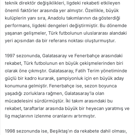
teknik direktör değişiklikleri, ligdeki rekabeti etkileyen
önemli faktörler arasında yer almıştır. Özellikle, büyük
kulüplerin yanı sıra, Anadolu takımlarının da gösterdiği
performans, ligdeki dengeleri değiştirmiştir. Bu dönemde
yaşanan gelişmeler, Türk futbolunun uluslararası alandaki
yeri açısından da bir referans noktası oluşturmuştur.
1997 sezonunda, Galatasaray ve Fenerbahçe arasındaki
rekabet, Türk futbolunun en büyük çekişmelerinden biri
olarak öne çıkmıştır. Galatasaray, Fatih Terim yönetiminde
güçlü bir kadro kurarak, şampiyonluk için en büyük aday
konumuna gelmiştir. Fenerbahçe ise, sezon boyunca
yaşadığı zorluklara rağmen, Galatasaray’la olan
mücadelesini sürdürmüştür. İki takım arasındaki bu
rekabet, taraftarlar arasında büyük bir heyecan yaratmış ve
lig maçlarının izlenme oranlarını artırmıştır.
1998 sezonunda ise, Beşiktaş’ın da rekabete dahil olması,