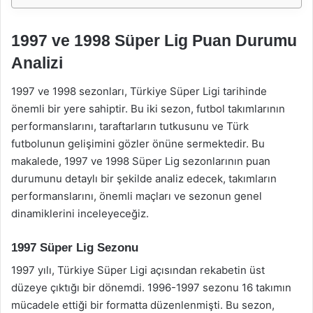
1997 ve 1998 Süper Lig Puan Durumu
Analizi
1997 ve 1998 sezonları, Türkiye Süper Ligi tarihinde
önemli bir yere sahiptir. Bu iki sezon, futbol takımlarının
performanslarını, taraftarların tutkusunu ve Türk
futbolunun gelişimini gözler önüne sermektedir. Bu
makalede, 1997 ve 1998 Süper Lig sezonlarının puan
durumunu detaylı bir şekilde analiz edecek, takımların
performanslarını, önemli maçları ve sezonun genel
dinamiklerini inceleyeceğiz.
1997 Süper Lig Sezonu
1997 yılı, Türkiye Süper Ligi açısından rekabetin üst
düzeye çıktığı bir dönemdi. 1996-1997 sezonu 16 takımın
mücadele ettiği bir formatta düzenlenmişti. Bu sezon,