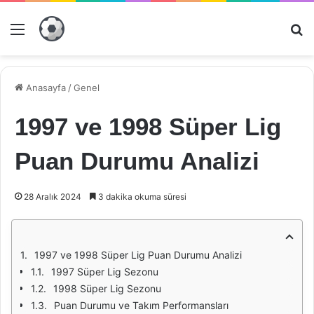
Menü
Ar
Anasayfa
/
Genel
1997 ve 1998 Süper Lig
Puan Durumu Analizi
28 Aralık 2024
3 dakika okuma süresi
1997 ve 1998 Süper Lig Puan Durumu Analizi
1997 Süper Lig Sezonu
1998 Süper Lig Sezonu
Puan Durumu ve Takım Performansları