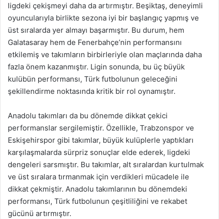
ligdeki çekişmeyi daha da artırmıştır. Beşiktaş, deneyimli
oyuncularıyla birlikte sezona iyi bir başlangıç yapmış ve
üst sıralarda yer almayı başarmıştır. Bu durum, hem
Galatasaray hem de Fenerbahçe’nin performansını
etkilemiş ve takımların birbirleriyle olan maçlarında daha
fazla önem kazanmıştır. Ligin sonunda, bu üç büyük
kulübün performansı, Türk futbolunun geleceğini
şekillendirme noktasında kritik bir rol oynamıştır.
Anadolu takımları da bu dönemde dikkat çekici
performanslar sergilemiştir. Özellikle, Trabzonspor ve
Eskişehirspor gibi takımlar, büyük kulüplerle yaptıkları
karşılaşmalarda sürpriz sonuçlar elde ederek, ligdeki
dengeleri sarsmıştır. Bu takımlar, alt sıralardan kurtulmak
ve üst sıralara tırmanmak için verdikleri mücadele ile
dikkat çekmiştir. Anadolu takımlarının bu dönemdeki
performansı, Türk futbolunun çeşitliliğini ve rekabet
gücünü artırmıştır.