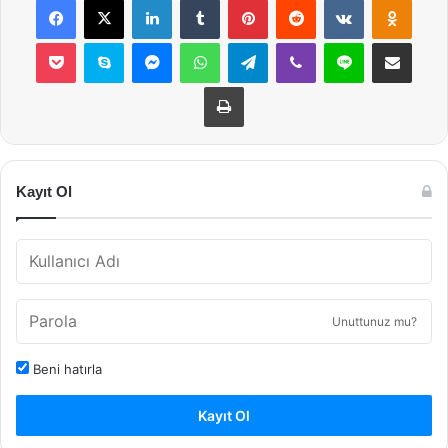
Pocket
Skype
Messenger
WhatsApp
Telegram
Viber
Line
E-Posta ile payla
Yazdır
Kayıt Ol
Unuttunuz mu?
Beni hatırla
Kayıt Ol