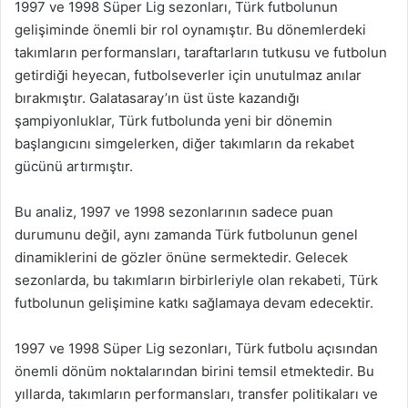
1997 ve 1998 Süper Lig sezonları, Türk futbolunun
gelişiminde önemli bir rol oynamıştır. Bu dönemlerdeki
takımların performansları, taraftarların tutkusu ve futbolun
getirdiği heyecan, futbolseverler için unutulmaz anılar
bırakmıştır. Galatasaray’ın üst üste kazandığı
şampiyonluklar, Türk futbolunda yeni bir dönemin
başlangıcını simgelerken, diğer takımların da rekabet
gücünü artırmıştır.
Bu analiz, 1997 ve 1998 sezonlarının sadece puan
durumunu değil, aynı zamanda Türk futbolunun genel
dinamiklerini de gözler önüne sermektedir. Gelecek
sezonlarda, bu takımların birbirleriyle olan rekabeti, Türk
futbolunun gelişimine katkı sağlamaya devam edecektir.
1997 ve 1998 Süper Lig sezonları, Türk futbolu açısından
önemli dönüm noktalarından birini temsil etmektedir. Bu
yıllarda, takımların performansları, transfer politikaları ve