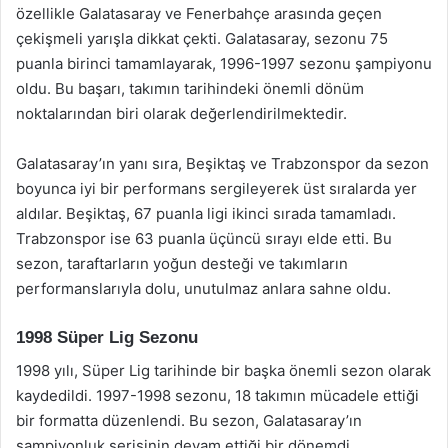
özellikle Galatasaray ve Fenerbahçe arasında geçen
çekişmeli yarışla dikkat çekti. Galatasaray, sezonu 75
puanla birinci tamamlayarak, 1996-1997 sezonu şampiyonu
oldu. Bu başarı, takımın tarihindeki önemli dönüm
noktalarından biri olarak değerlendirilmektedir.
Galatasaray’ın yanı sıra, Beşiktaş ve Trabzonspor da sezon
boyunca iyi bir performans sergileyerek üst sıralarda yer
aldılar. Beşiktaş, 67 puanla ligi ikinci sırada tamamladı.
Trabzonspor ise 63 puanla üçüncü sırayı elde etti. Bu
sezon, taraftarların yoğun desteği ve takımların
performanslarıyla dolu, unutulmaz anlara sahne oldu.
1998 Süper Lig Sezonu
1998 yılı, Süper Lig tarihinde bir başka önemli sezon olarak
kaydedildi. 1997-1998 sezonu, 18 takımın mücadele ettiği
bir formatta düzenlendi. Bu sezon, Galatasaray’ın
şampiyonluk serisinin devam ettiği bir dönemdi.