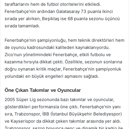
taraftarlarını hem de futbol otoritelerini etkiledi.
Fenerbahçe’nin ardından Galatasaray 73 puanla ikinci
sırada yer alırken, Beşiktaş ise 68 puanla sezonu üçüncü
sırada tamamladı.
Fenerbahçe’nin şampiyonluğu, hem teknik direktörleri hem
de oyuncu kadrosundaki kaliteden kaynaklanıyordu.
Zico’nun yönetimindeki Fenerbahçe, etkili futbolu ve
kazanma hırsıyla dikkat çekti. Özellikle, sezonun sonlarına
doğru oynanan kritik maçlar, Fenerbahçe’nin şampiyonluk
yolundaki en büyük engelleri aşmasını sağladı.
Öne Çıkan Takımlar ve Oyuncular
2005 Süper Lig sezonunda bazı takımlar ve oyuncular,
gösterdikleri performansla öne çıktı. Fenerbahçe’nin yanı
sıra, Trabzonspor, İBB (İstanbul Büyükşehir Belediyespor)
ve Kayserispor da dikkat çeken takımlar arasında yer aldı.
Trabzonspor, sezon boyunca genç ve dinamik bir kadro ile