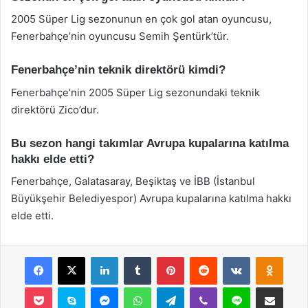
2005 Süper Lig sezonunun en çok gol atan oyuncusu,
Fenerbahçe’nin oyuncusu Semih Şentürk’tür.
Fenerbahçe’nin teknik direktörü kimdi?
Fenerbahçe’nin 2005 Süper Lig sezonundaki teknik
direktörü Zico’dur.
Bu sezon hangi takımlar Avrupa kupalarına katılma
hakkı elde etti?
Fenerbahçe, Galatasaray, Beşiktaş ve İBB (İstanbul
Büyükşehir Belediyespor) Avrupa kupalarına katılma hakkı
elde etti.
Facebook
X
LinkedIn
Tumblr
Pinterest
Reddit
VKontakte
Odnok
Pocket
Skype
Messenger
WhatsApp
Telegram
Viber
Line
E-Posta ile payla