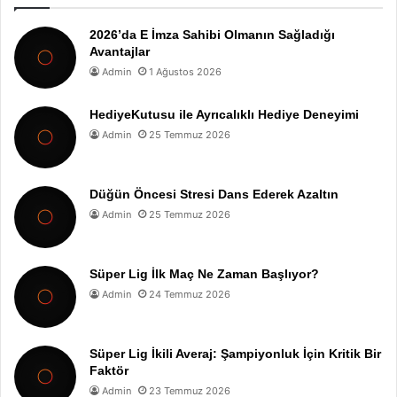
2026’da E İmza Sahibi Olmanın Sağladığı
Avantajlar
Admin
1 Ağustos 2026
HediyeKutusu ile Ayrıcalıklı Hediye Deneyimi
Admin
25 Temmuz 2026
Düğün Öncesi Stresi Dans Ederek Azaltın
Admin
25 Temmuz 2026
Süper Lig İlk Maç Ne Zaman Başlıyor?
Admin
24 Temmuz 2026
Süper Lig İkili Averaj: Şampiyonluk İçin Kritik Bir
Faktör
Admin
23 Temmuz 2026