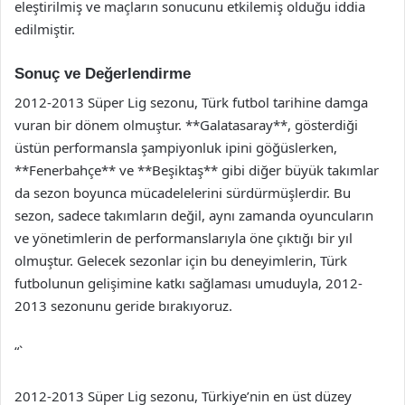
eleştirilmiş ve maçların sonucunu etkilemiş olduğu iddia
edilmiştir.
Sonuç ve Değerlendirme
2012-2013 Süper Lig sezonu, Türk futbol tarihine damga
vuran bir dönem olmuştur. **Galatasaray**, gösterdiği
üstün performansla şampiyonluk ipini göğüslerken,
**Fenerbahçe** ve **Beşiktaş** gibi diğer büyük takımlar
da sezon boyunca mücadelelerini sürdürmüşlerdir. Bu
sezon, sadece takımların değil, aynı zamanda oyuncuların
ve yönetimlerin de performanslarıyla öne çıktığı bir yıl
olmuştur. Gelecek sezonlar için bu deneyimlerin, Türk
futbolunun gelişimine katkı sağlaması umuduyla, 2012-
2013 sezonunu geride bırakıyoruz.
“`
2012-2013 Süper Lig sezonu, Türkiye’nin en üst düzey