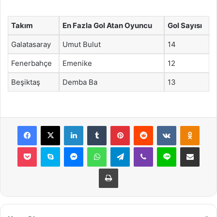
Takım
En Fazla Gol Atan Oyuncu
Gol Sayısı
Galatasaray
Umut Bulut
14
Fenerbahçe
Emenike
12
Beşiktaş
Demba Ba
13
Facebook
X
LinkedIn
Tumblr
Pinterest
Reddit
VKontakte
Odnok
Pocket
Skype
Messenger
WhatsApp
Telegram
Viber
Line
E-Posta ile payla
Yazdır