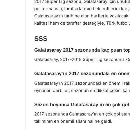
2017 Süper Lig sezonu, Galatasaray için unutul
performansla, taraftarlarının beklentilerini ka
Galatasaray’ın tarihine altın harflerle yazılaca
kalitesi hem de taraftar desteğiyle, Türk futbo
SSS
Galatasaray 2017 sezonunda kaç puan top
Galatasaray, 2017-2018 Süper Lig sezonunu 75
Galatasaray’ın 2017 sezonundaki en öneml
Galatasaray’ın 2017 sezonundaki en önemli rakip
oynanan derbiler, sezonun en dikkat çekici karş
Sezon boyunca Galatasaray’ın en çok gol
2017 sezonunda Galatasaray’ın en çok gol atan 
takımının en önemli silahı haline geldi.