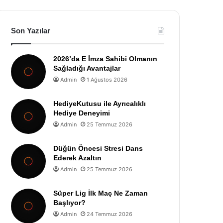
Son Yazılar
2026’da E İmza Sahibi Olmanın
Sağladığı Avantajlar
Admin
1 Ağustos 2026
HediyeKutusu ile Ayrıcalıklı
Hediye Deneyimi
Admin
25 Temmuz 2026
Düğün Öncesi Stresi Dans
Ederek Azaltın
Admin
25 Temmuz 2026
Süper Lig İlk Maç Ne Zaman
Başlıyor?
Admin
24 Temmuz 2026