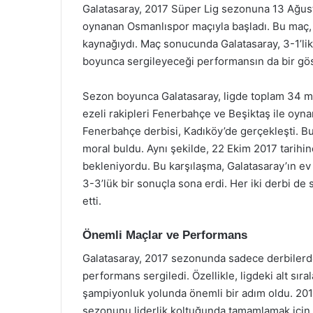
Galatasaray, 2017 Süper Lig sezonuna 13 Ağus
oynanan Osmanlıspor maçıyla başladı. Bu maç, G
kaynağıydı. Maç sonucunda Galatasaray, 3-1’lik 
boyunca sergileyeceği performansın da bir gös
Sezon boyunca Galatasaray, ligde toplam 34 maç
ezeli rakipleri Fenerbahçe ve Beşiktaş ile oyn
Fenerbahçe derbisi, Kadıköy’de gerçekleşti. Bu 
moral buldu. Aynı şekilde, 22 Ekim 2017 tarihi
bekleniyordu. Bu karşılaşma, Galatasaray’ın 
3-3’lük bir sonuçla sona erdi. Her iki derbi de
etti.
Önemli Maçlar ve Performans
Galatasaray, 2017 sezonunda sadece derbilerde d
performans sergiledi. Özellikle, ligdeki alt sıra
şampiyonluk yolunda önemli bir adım oldu. 2017
sezonunu liderlik koltuğunda tamamlamak için