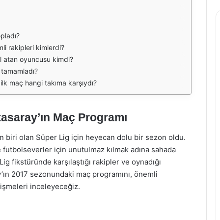
pladı?
i rakipleri kimlerdi?
l atan oyuncusu kimdi?
 tamamladı?
ilk maç hangi takıma karşıydı?
tasaray’ın Maç Programı
den biri olan Süper Lig için heyecan dolu bir sezon oldu.
 futbolseverler için unutulmaz kılmak adına sahada
Lig fikstüründe karşılaştığı rakipler ve oynadığı
ay’ın 2017 sezonundaki maç programını, önemli
işmeleri inceleyeceğiz.