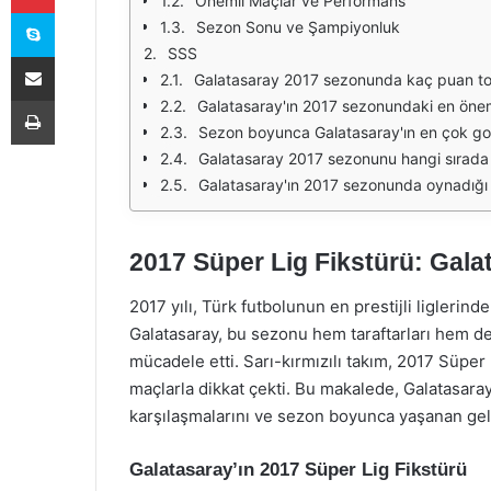
Önemli Maçlar ve Performans
Skype
Sezon Sonu ve Şampiyonluk
SSS
E-Posta ile paylaş
Galatasaray 2017 sezonunda kaç puan to
Yazdır
Galatasaray'ın 2017 sezonundaki en öneml
Sezon boyunca Galatasaray'ın en çok go
Galatasaray 2017 sezonunu hangi sırada
Galatasaray'ın 2017 sezonunda oynadığı 
2017 Süper Lig Fikstürü: Gala
2017 yılı, Türk futbolunun en prestijli liglerin
Galatasaray, bu sezonu hem taraftarları hem de
mücadele etti. Sarı-kırmızılı takım, 2017 Süper 
maçlarla dikkat çekti. Bu makalede, Galatasar
karşılaşmalarını ve sezon boyunca yaşanan gel
Galatasaray’ın 2017 Süper Lig Fikstürü