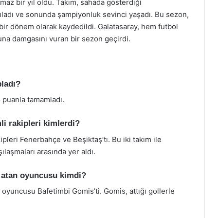
maz bir yıl oldu. Takım, sahada gösterdiği
rşıladı ve sonunda şampiyonluk sevinci yaşadı. Bu sezon,
k bir dönem olarak kaydedildi. Galatasaray, hem futbol
luna damgasını vuran bir sezon geçirdi.
ladı?
 puanla tamamladı.
i rakipleri kimlerdi?
leri Fenerbahçe ve Beşiktaş’tı. Bu iki takım ile
ılaşmaları arasında yer aldı.
 atan oyuncusu kimdi?
oyuncusu Bafetimbi Gomis’ti. Gomis, attığı gollerle