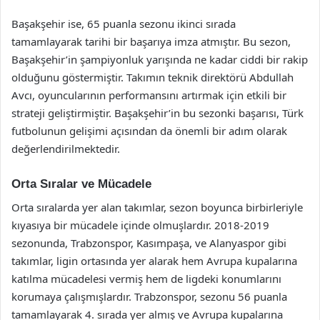
Başakşehir ise, 65 puanla sezonu ikinci sırada
tamamlayarak tarihi bir başarıya imza atmıştır. Bu sezon,
Başakşehir’in şampiyonluk yarışında ne kadar ciddi bir rakip
olduğunu göstermiştir. Takımın teknik direktörü Abdullah
Avcı, oyuncularının performansını artırmak için etkili bir
strateji geliştirmiştir. Başakşehir’in bu sezonki başarısı, Türk
futbolunun gelişimi açısından da önemli bir adım olarak
değerlendirilmektedir.
Orta Sıralar ve Mücadele
Orta sıralarda yer alan takımlar, sezon boyunca birbirleriyle
kıyasıya bir mücadele içinde olmuşlardır. 2018-2019
sezonunda, Trabzonspor, Kasımpaşa, ve Alanyaspor gibi
takımlar, ligin ortasında yer alarak hem Avrupa kupalarına
katılma mücadelesi vermiş hem de ligdeki konumlarını
korumaya çalışmışlardır. Trabzonspor, sezonu 56 puanla
tamamlayarak 4. sırada yer almış ve Avrupa kupalarına