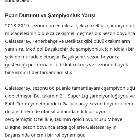
Puan Durumu ve Şampiyonluk Yarışı
2018-2019 sezonunun en dikkat çekici özelliği, şampiyonluk
mücadelesinin oldukça çekişmeli geçmesidir. Sezon boyunca
Galatasaray, Fenerbahçe ve Beşiktaş gibi büyük takımların
yanı sıra, Medipol Başakşehir de şampiyonluk için iddialı bir
şekilde mücadele etmiştir. Başakşehir, sezon boyunca
gösterdiği performansla dikkat çekmiş ve sezonun büyük
bir kısmını lider tamamlamıştır.
Galatasaray, sezonu 66 puanla tamamlayarak şampiyonluğu
elde etmiştir. Bu, takımın 21. Süper Lig şampiyonluğuydu ve
Fatih Terim yönetimindeki Galatasaray, sezon boyunca hem
defansif hem de ofansif anlamda etkili bir oyun
sergilemiştir. Özellikle, takımın golcü oyuncusu Mbaye
Diagne, sezon boyunca attığı gollerle Galatasaray’ın
başarısında önemli bir rol oynamıştır.