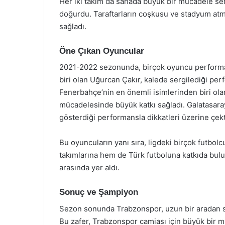
Her iki takım da sahada büyük bir mücadele serg
doğurdu. Taraftarların coşkusu ve stadyum atm
sağladı.
Öne Çıkan Oyuncular
2021-2022 sezonunda, birçok oyuncu performans
biri olan Uğurcan Çakır, kalede sergilediği per
Fenerbahçe’nin en önemli isimlerinden biri olan
mücadelesinde büyük katkı sağladı. Galatasar
gösterdiği performansla dikkatleri üzerine çekt
Bu oyuncuların yanı sıra, ligdeki birçok futbo
takımlarına hem de Türk futboluna katkıda bulun
arasında yer aldı.
Sonuç ve Şampiyon
Sezon sonunda Trabzonspor, uzun bir aradan 
Bu zafer, Trabzonspor camiası için büyük bir 