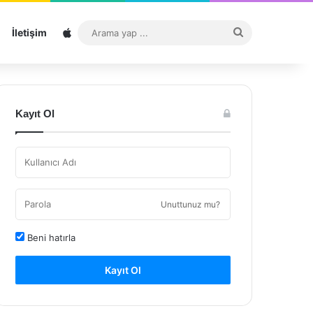
Sitemap
Arama
İletişim
yap
...
Kayıt Ol
Unuttunuz mu?
Beni hatırla
Kayıt Ol