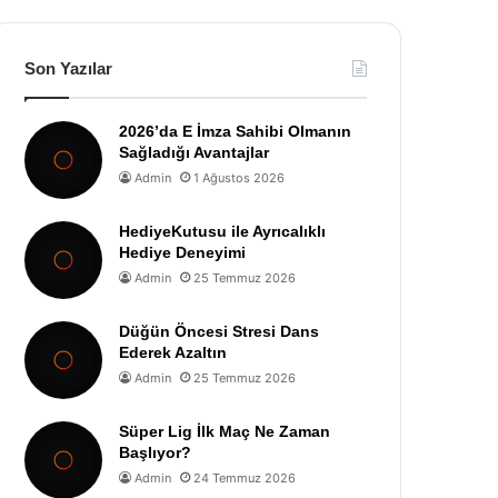
Son Yazılar
2026’da E İmza Sahibi Olmanın
Sağladığı Avantajlar
Admin
1 Ağustos 2026
HediyeKutusu ile Ayrıcalıklı
Hediye Deneyimi
Admin
25 Temmuz 2026
Düğün Öncesi Stresi Dans
Ederek Azaltın
Admin
25 Temmuz 2026
Süper Lig İlk Maç Ne Zaman
Başlıyor?
Admin
24 Temmuz 2026