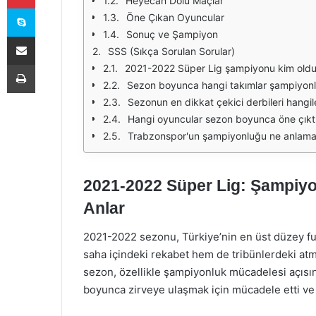
Heyecan Dolu Maçlar
Skype
Öne Çıkan Oyuncular
Sonuç ve Şampiyon
E-Posta ile paylaş
SSS (Sıkça Sorulan Sorular)
Yazdır
2021-2022 Süper Lig şampiyonu kim old
Sezon boyunca hangi takımlar şampiyonl
Sezonun en dikkat çekici derbileri hangil
Hangi oyuncular sezon boyunca öne çıkt
Trabzonspor'un şampiyonluğu ne anlama 
2021-2022 Süper Lig: Şampiy
Anlar
2021-2022 sezonu, Türkiye’nin en üst düzey futb
saha içindeki rekabet hem de tribünlerdeki atm
sezon, özellikle şampiyonluk mücadelesi açısın
boyunca zirveye ulaşmak için mücadele etti ve b