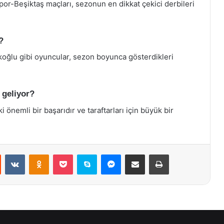
or-Beşiktaş maçları, sezonun en dikkat çekici derbileri
?
oğlu gibi oyuncular, sezon boyunca gösterdikleri
geliyor?
önemli bir başarıdır ve taraftarları için büyük bir
st
Reddit
VKontakte
Odnoklassniki
Pocket
Skype
Messenger
E-Posta ile paylaş
Yazdır