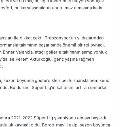
iledi ve bu maçlar, ligin kaderini etkileyen sonuçlar
osferi, bu karşılaşmaların unutulmaz olmasına katkı
ları ile dikkat çekti. Trabzonspor’un yıldızlarından
formansla takımının başarısında önemli bir rol oynadı.
 Enner Valencia, attığı gollerle takımının şampiyonluk
ay’da ise Kerem Aktürkoğlu, genç yaşına rağmen
i.
lcu, sezon boyunca gösterdikleri performansla hem kendi
du. Bu durum, Süper Lig’in kalitesini artıran unsurlar
sonra 2021-2022 Süper Lig şampiyonu olmayı başardı.
mutluluk kaynağı oldu. Bordo-mavili ekip, sezon boyunca