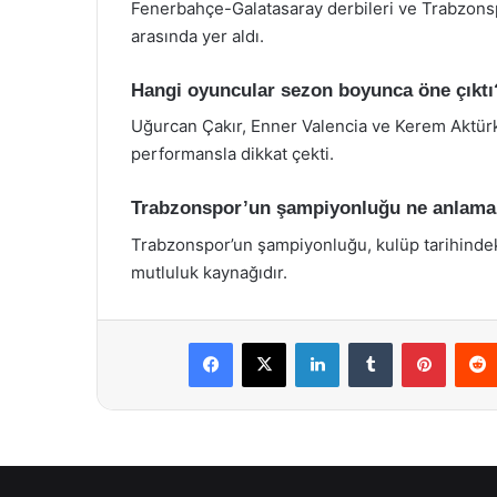
Fenerbahçe-Galatasaray derbileri ve Trabzonsp
arasında yer aldı.
Hangi oyuncular sezon boyunca öne çıktı
Uğurcan Çakır, Enner Valencia ve Kerem Aktürk
performansla dikkat çekti.
Trabzonspor’un şampiyonluğu ne anlama 
Trabzonspor’un şampiyonluğu, kulüp tarihindeki 
mutluluk kaynağıdır.
Facebook
X
LinkedIn
Tumblr
Pintere