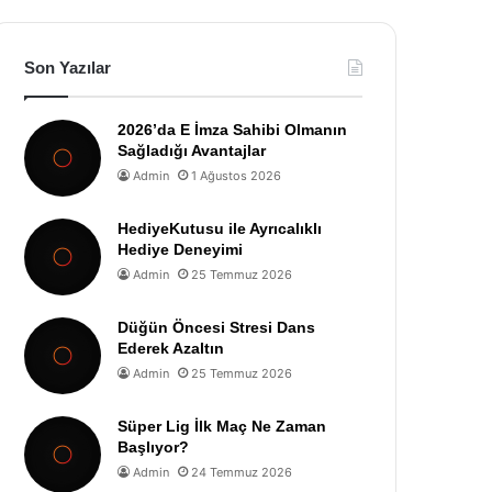
Son Yazılar
2026’da E İmza Sahibi Olmanın
Sağladığı Avantajlar
Admin
1 Ağustos 2026
HediyeKutusu ile Ayrıcalıklı
Hediye Deneyimi
Admin
25 Temmuz 2026
Düğün Öncesi Stresi Dans
Ederek Azaltın
Admin
25 Temmuz 2026
Süper Lig İlk Maç Ne Zaman
Başlıyor?
Admin
24 Temmuz 2026