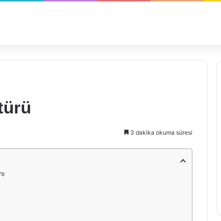
türü
3 dakika okuma süresi
nı