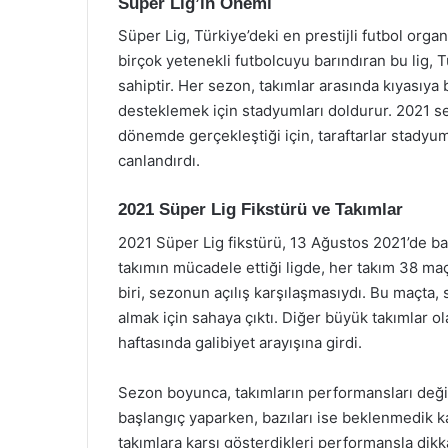
Süper Lig’in Önemi
Süper Lig, Türkiye’deki en prestijli futbol or
birçok yetenekli futbolcuyu barındıran bu lig,
sahiptir. Her sezon, takımlar arasında kıyasıya b
desteklemek için stadyumları doldurur. 2021 se
dönemde gerçekleştiği için, taraftarlar stadyu
canlandırdı.
2021 Süper Lig Fikstürü ve Takımlar
2021 Süper Lig fikstürü, 13 Ağustos 2021’de ba
takımın mücadele ettiği ligde, her takım 38 ma
biri, sezonun açılış karşılaşmasıydı. Bu maçta,
almak için sahaya çıktı. Diğer büyük takımlar 
haftasında galibiyet arayışına girdi.
Sezon boyunca, takımların performansları değiş
başlangıç yaparken, bazıları ise beklenmedik ka
takımlara karşı gösterdikleri performansla dikk