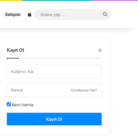
Sitemap
Arama
İletişim
yap
...
Kayıt Ol
Unuttunuz mu?
Beni hatırla
Kayıt Ol