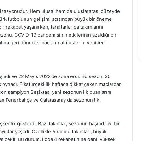
ganizasyonudur. Hem ulusal hem de uluslararası düzeyde
 Türk futbolunun gelişimi açısından büyük bir öneme
ir rekabet yaşanırken, taraftarlar da takımlarını
zonu, COVID-19 pandemisinin etkilerinin azaldığı bir
mlara geri dönerek maçların atmosferini yeniden
şladı ve 22 Mayıs 2022’de sona erdi. Bu sezon, 20
ç oynadı. Fikstürdeki ilk haftada dikkat çeken maçlardan
 son şampiyon Beşiktaş, yeni sezonun ilk puanlarını
olan Fenerbahçe ve Galatasaray da sezonun ilk
kenlik gösterdi. Bazı takımlar, sezonun başında iyi bir
yıplar yaşadı. Özellikle Anadolu takımları, büyük
at çekti. Bu durum, ligdeki rekabetin ne denli yüksek