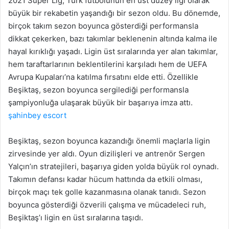
2021 Süper Lig, Türk futbolunun en üst düzey ligi olarak
büyük bir rekabetin yaşandığı bir sezon oldu. Bu dönemde,
birçok takım sezon boyunca gösterdiği performansla
dikkat çekerken, bazı takımlar beklenenin altında kalma ile
hayal kırıklığı yaşadı. Ligin üst sıralarında yer alan takımlar,
hem taraftarlarının beklentilerini karşıladı hem de UEFA
Avrupa Kupaları’na katılma fırsatını elde etti. Özellikle
Beşiktaş, sezon boyunca sergilediği performansla
şampiyonluğa ulaşarak büyük bir başarıya imza attı.
şahinbey escort
Beşiktaş, sezon boyunca kazandığı önemli maçlarla ligin
zirvesinde yer aldı. Oyun dizilişleri ve antrenör Sergen
Yalçın’ın stratejileri, başarıya giden yolda büyük rol oynadı.
Takımın defansı kadar hücum hattında da etkili olması,
birçok maçı tek golle kazanmasına olanak tanıdı. Sezon
boyunca gösterdiği özverili çalışma ve mücadeleci ruh,
Beşiktaş’ı ligin en üst sıralarına taşıdı.