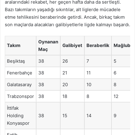
aralarındaki rekabet, her geçen hafta daha da sertleşti.
Bazı takımların yaşadığı sıkıntılar, alt liglerde mücadele
etme tehlikesini beraberinde getirdi. Ancak, birkaç takım
son maçlarda alacakları galibiyetlerle ligde kalmayı başardı.
Oynanan
Takım
Galibiyet
Beraberlik
Mağlubiy
Maç
Beşiktaş
38
26
7
5
Fenerbahçe
38
21
11
6
Galatasaray
38
20
10
8
Trabzonspor
38
18
8
12
İttifak
Holding
38
15
14
9
Konyaspor
Fatih