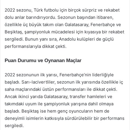
2022 sezonu, Türk futbolu için birçok sürpriz ve rekabet
dolu anlar barındırıyordu. Sezonun başından itibaren,
özellikle üç büyük takım olan Galatasaray, Fenerbahçe ve
Beşiktaş, şampiyonluk mücadelesi için kıyasıya bir rekabet
sergiledi. Bunun yanı sıra, Anadolu kulüpleri de güçlü
performanslarıyla dikkat çekti.
Puan Durumu ve Oynanan Maçlar
2022 sezonunun ilk yarısı, Fenerbahçe’nin liderliğiyle
başladı. Sarı-lacivertliler, sezonun ilk yarısında özellikle iç
saha maçlarındaki üstün performansları ile dikkat çekti.
Ancak ikinci yarıda Galatasaray, transfer hamleleri ve
takımdaki uyum ile şampiyonluk yarışına dahil olmaya
başladı. Beşiktaş ise hem genç oyuncuların hem de
deneyimli isimlerin katkısıyla sürdürülebilir bir performans
sergiledi.