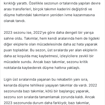
kırıklığı yarattı. Özellikle sezonun ortalarında yapılan devre
arası transferleri, birçok takımın kaderini değiştirdi ve
düşme hattındaki takımların yeniden ivme kazanmasına
olanak tanıdı.
2023 sezonu ise, 2022’ye göre daha dengeli bir yarışa
sahne oldu. Takımlar, hem kendi aralarında hem de ligdeki
diğer ekiplerle olan mücadelesinde daha az hata yaparak
puan topladılar. Bu sezon, üst sıralarda yer alan ekiplerin
daha az koşulda maç kaybetmesi, izleyicilere zevkli bir
mücadele sundu. Ancak bazı takımlar, sezonu kritik
noktalarda kaybederek düşme hattına yaklaştı.
Ligin üst sıralarında yaşanan bu rekabetin yanı sıra,
kenarda düşme tehlikesi yaşayan takımlar da vardı. 2022
sezonunda bazı takımlar, kötü bir başlangıç yaparak,
sezonu son sıralarda tamamlamak zorunda kaldı. Ancak
2023 sezonunda durum daha farklıydı; bazı takımlar,