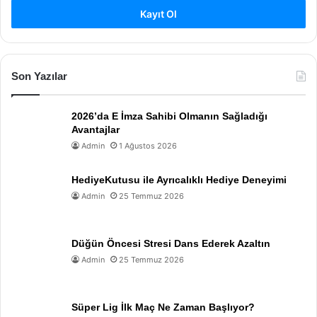
Kayıt Ol
Son Yazılar
2026’da E İmza Sahibi Olmanın Sağladığı
Avantajlar
Admin
1 Ağustos 2026
HediyeKutusu ile Ayrıcalıklı Hediye Deneyimi
Admin
25 Temmuz 2026
Düğün Öncesi Stresi Dans Ederek Azaltın
Admin
25 Temmuz 2026
Süper Lig İlk Maç Ne Zaman Başlıyor?