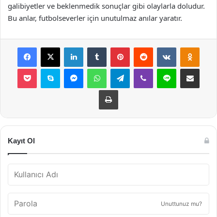
galibiyetler ve beklenmedik sonuçlar gibi olaylarla doludur.
Bu anlar, futbolseverler için unutulmaz anılar yaratır.
Facebook
X
LinkedIn
Tumblr
Pinterest
Reddit
VKontakte
Odnok
Pocket
Skype
Messenger
WhatsApp
Telegram
Viber
Line
E-Posta ile payla
Yazdır
Kayıt Ol
Unuttunuz mu?