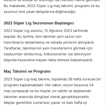
Bu makalede, 2023 Süper Lig maç takvimi, programı ve bu
sezonun öne çıkan detaylarına değineceğiz.
2023 Süper Lig Sezonunun Başlangıcı
2023 Süper Lig sezonu, 12 Ağustos 2023 tarihinde
başladı. Bu tarihte, tüm takımlar yeni sezon için
hazırlıklarını tamamlamış ve sahada yerlerini almışlardı.
Taraftarlar, takımlarının yeni transferlerini görmek için
stadyumları doldurmuş, futbolseverler ise televizyon
başında heyecanla maçları takip etmeye başlamışlardı.
Maç Takvimi ve Programı
2023 Süper Lig maç takvimi, toplamda 38 hafta sürecek bir
programı kapsamaktadır. Her takım, sezon boyunca 34
maç oynayacak ve bu maçlar, ev sahibi ve deplasman
takımları arasında döngüsel olarak gerçekleşecektir.
Maçlar genellikle cumartesi, pazar ve bazı hafta içi