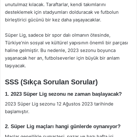
unutulmaz kılacak. Taraftarlar, kendi takımlarını
desteklemek için stadyumları dolduracak ve futbolun
birleştirici gücünü bir kez daha yaşayacaklar.
Süper Lig, sadece bir spor dalı olmanın ötesinde,
Türkiye’nin sosyal ve kültürel yapısının önemli bir parçası
haline gelmiştir. Bu nedenle, 2023 sezonu boyunca
yaşanacak her an, futbolseverler için büyük bir anlam
taşıyacak.
SSS (Sıkça Sorulan Sorular)
1. 2023 Süper Lig sezonu ne zaman başlayacak?
2023 Süper Lig sezonu 12 Ağustos 2023 tarihinde
başlamıştır.
2. Süper Lig maçları hangi günlerde oynanıyor?
Maçlar genellikle cumartesi, pazar ve bazı hafta içi