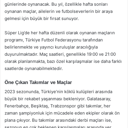
günlerinde oynanacak. Bu yıl, özellikle hafta sonları
oynanan maçlar, ailelerin ve futbolseverlerin bir araya
gelmesi için büyük bir fırsat sunuyor.
Süper Lig’de her hafta düzenli olarak oynanan maçların
programı, Türkiye Futbol Federasyonu tarafından
belirlenmekte ve yayıncı kuruluşlar aracılığıyla
duyurulmaktadır. Maç saatleri, genellikle 19:00 ve 21:00
olarak planlanmakta, bazı özel karşılaşmalar ise daha farklı
saatlerde oynanabilmektedir.
Öne Çıkan Takımlar ve Maçlar
2023 sezonunda, Türkiye’nin köklü kulüpleri arasında
büyük bir rekabet yaşanması bekleniyor. Galatasaray,
Fenerbahçe, Beşiktaş, Trabzonspor gibi takımlar, her
zaman şampiyonluk için mücadele eden ekipler olarak ön
plana çıkıyor. Bu takımlar arasındaki derbi maçları ise,
sezonun en çok beklenen karşılaşmaları arasında yer