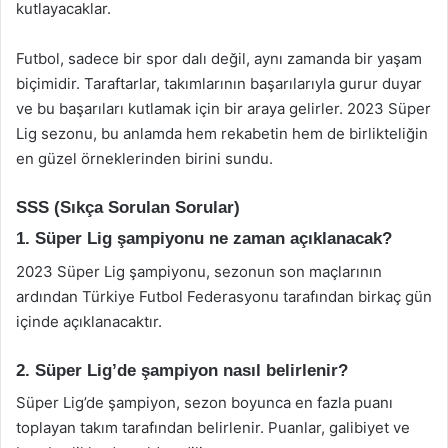
kutlayacaklar.
Futbol, sadece bir spor dalı değil, aynı zamanda bir yaşam
biçimidir. Taraftarlar, takımlarının başarılarıyla gurur duyar
ve bu başarıları kutlamak için bir araya gelirler. 2023 Süper
Lig sezonu, bu anlamda hem rekabetin hem de birlikteliğin
en güzel örneklerinden birini sundu.
SSS (Sıkça Sorulan Sorular)
1. Süper Lig şampiyonu ne zaman açıklanacak?
2023 Süper Lig şampiyonu, sezonun son maçlarının
ardından Türkiye Futbol Federasyonu tarafından birkaç gün
içinde açıklanacaktır.
2. Süper Lig’de şampiyon nasıl belirlenir?
Süper Lig’de şampiyon, sezon boyunca en fazla puanı
toplayan takım tarafından belirlenir. Puanlar, galibiyet ve