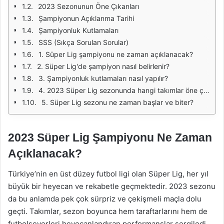
2023 Sezonunun Öne Çıkanları
Şampiyonun Açıklanma Tarihi
Şampiyonluk Kutlamaları
SSS (Sıkça Sorulan Sorular)
1. Süper Lig şampiyonu ne zaman açıklanacak?
2. Süper Lig'de şampiyon nasıl belirlenir?
3. Şampiyonluk kutlamaları nasıl yapılır?
4. 2023 Süper Lig sezonunda hangi takımlar öne çıktı?
5. Süper Lig sezonu ne zaman başlar ve biter?
2023 Süper Lig Şampiyonu Ne Zaman
Açıklanacak?
Türkiye’nin en üst düzey futbol ligi olan Süper Lig, her yıl
büyük bir heyecan ve rekabetle geçmektedir. 2023 sezonu
da bu anlamda pek çok sürpriz ve çekişmeli maçla dolu
geçti. Takımlar, sezon boyunca hem taraftarlarını hem de
futbolseverleri heyecanlandıran performanslar sergiledi.