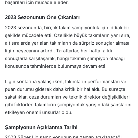
başarıları için mücadele eder.
2023 Sezonunun Öne Çıkanları
2023 sezonunda, birçok takım şampiyonluk için iddialı bir
şekilde mücadele etti. Özellikle büyük takımların yanı sıra,
alt sıralarda yer alan takımların da sürpriz sonuçlar alması,
ligin heyecanını artırdı. Taraftarlar, her hafta farklı
sonuçlarla karşılaşarak, hangi takımın şampiyon olacağı
konusunda tahminlerde bulunmaya devam etti.
Ligin sonlarına yaklaşırken, takımların performansları ve
puan durumu giderek daha kritik bir hal aldı. Bu süreçte,
sakatlıklar, ceza durumları ve teknik direktör değişiklikleri
gibi faktörler, takımların şampiyonluk yarışındaki şanslarını
etkileyen önemli unsurlar oldu.
Şampiyonun Açıklanma Tarihi
2023 Süper Lig şampiyonunun ne zaman açıklanacağı,