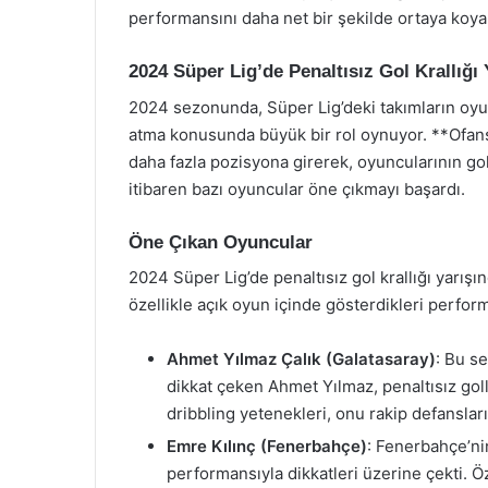
performansını daha net bir şekilde ortaya koya
2024 Süper Lig’de Penaltısız Gol Krallığı 
2024 sezonunda, Süper Lig’deki takımların oyun a
atma konusunda büyük bir rol oynuyor. **Ofansi
daha fazla pozisyona girerek, oyuncularının go
itibaren bazı oyuncular öne çıkmayı başardı.
Öne Çıkan Oyuncular
2024 Süper Lig’de penaltısız gol krallığı yarış
özellikle açık oyun içinde gösterdikleri perform
Ahmet Yılmaz Çalık (Galatasaray)
: Bu s
dikkat çeken Ahmet Yılmaz, penaltısız golle
dribbling yetenekleri, onu rakip defansları
Emre Kılınç (Fenerbahçe)
: Fenerbahçe’ni
performansıyla dikkatleri üzerine çekti. Öz