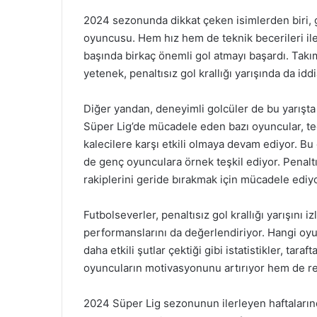
2024 sezonunda dikkat çeken isimlerden biri, g
oyuncusu. Hem hız hem de teknik becerileri il
başında birkaç önemli gol atmayı başardı. Takı
yetenek, penaltısız gol krallığı yarışında da id
Diğer yandan, deneyimli golcüler de bu yarışta
Süper Lig’de mücadele eden bazı oyuncular, tecr
kalecilere karşı etkili olmaya devam ediyor. Bu
de genç oyunculara örnek teşkil ediyor. Penalt
rakiplerini geride bırakmak için mücadele ediyo
Futbolseverler, penaltısız gol krallığı yarışını
performanslarını da değerlendiriyor. Hangi oy
daha etkili şutlar çektiği gibi istatistikler, tara
oyuncuların motivasyonunu artırıyor hem de re
2024 Süper Lig sezonunun ilerleyen haftalarında,