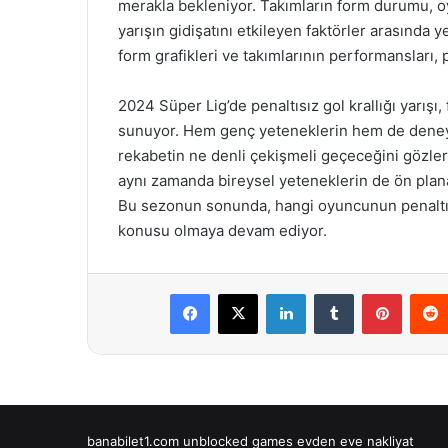
merakla bekleniyor. Takımların form durumu, oy
yarışın gidişatını etkileyen faktörler arasında y
form grafikleri ve takımlarının performansları, pe
2024 Süper Lig’de penaltısız gol krallığı yarışı
sunuyor. Hem genç yeteneklerin hem de deneyi
rekabetin ne denli çekişmeli geçeceğini gözler
aynı zamanda bireysel yeteneklerin de ön plana ç
Bu sezonun sonunda, hangi oyuncunun penaltısı
konusu olmaya devam ediyor.
Facebook
X
LinkedIn
Tumblr
Pintere
banabilet1.com
unblocked games
evden eve nakliyat