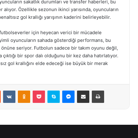
uncuların sakatlık durumları ve transfer haberleri, bu
er alıyor. Özellikle sezonun ikinci yarısında, oyuncuların
naltısız gol krallığı yarışının kaderini belirleyebilir.
, futbolseverler için heyecan verici bir mücadele
mli oyuncuların sahada gösterdiği performans, bu
 önüne seriyor. Futbolun sadece bir takım oyunu değil,
ıktığı bir spor dalı olduğunu bir kez daha hatırlatıyor.
z gol krallığını elde edeceği ise büyük bir merak
st
Reddit
VKontakte
Odnoklassniki
Pocket
Skype
Messenger
E-Posta ile paylaş
Yazdır