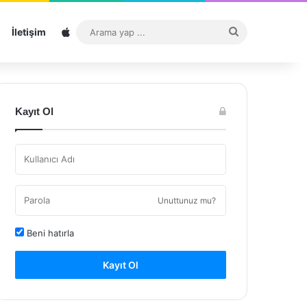
Sitemap
Arama
İletişim
yap
...
Kayıt Ol
Unuttunuz mu?
Beni hatırla
Kayıt Ol