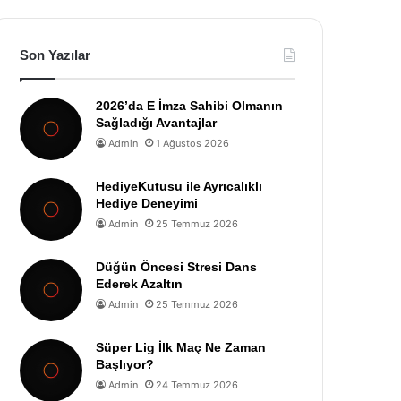
Son Yazılar
2026’da E İmza Sahibi Olmanın
Sağladığı Avantajlar
Admin
1 Ağustos 2026
HediyeKutusu ile Ayrıcalıklı
Hediye Deneyimi
Admin
25 Temmuz 2026
Düğün Öncesi Stresi Dans
Ederek Azaltın
Admin
25 Temmuz 2026
Süper Lig İlk Maç Ne Zaman
Başlıyor?
Admin
24 Temmuz 2026