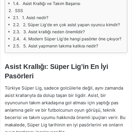
Asist Krallığı ve Takım Başarısı
SSS
1. Asist nedir?
2. Süper Lig'de en çok asist yapan oyuncu kimdir?
3. Asist krallığı neden önemlidir?
4. Modern Süper Lig'de hangi pasörler öne çıkıyor?
5. Asist yapmanın takıma katkısı nedir?
Asist Krallığı: Süper Lig’in En İyi
Pasörleri
Türkiye Süper Lig, sadece golcülerle değil, aynı zamanda
asist krallarıyla da dolup taşan bir ligdir. Asist, bir
oyuncunun takım arkadaşına gol atması için yaptığı pas
anlamına gelir ve bir futbolcunun oyun görüşü, teknik
becerisi ve takım uyumu hakkında önemli ipuçları verir. Bu
makalede, Süper Lig tarihinin en iyi pasörlerini ve onların