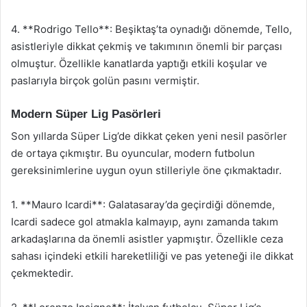
4. **Rodrigo Tello**: Beşiktaş’ta oynadığı dönemde, Tello,
asistleriyle dikkat çekmiş ve takımının önemli bir parçası
olmuştur. Özellikle kanatlarda yaptığı etkili koşular ve
paslarıyla birçok golün pasını vermiştir.
Modern Süper Lig Pasörleri
Son yıllarda Süper Lig’de dikkat çeken yeni nesil pasörler
de ortaya çıkmıştır. Bu oyuncular, modern futbolun
gereksinimlerine uygun oyun stilleriyle öne çıkmaktadır.
1. **Mauro Icardi**: Galatasaray’da geçirdiği dönemde,
Icardi sadece gol atmakla kalmayıp, aynı zamanda takım
arkadaşlarına da önemli asistler yapmıştır. Özellikle ceza
sahası içindeki etkili hareketliliği ve pas yeteneği ile dikkat
çekmektedir.