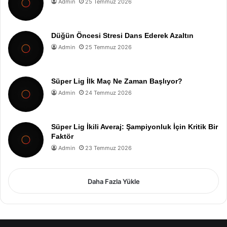
Admin
25 Temmuz 2026
Düğün Öncesi Stresi Dans Ederek Azaltın
Admin
25 Temmuz 2026
Süper Lig İlk Maç Ne Zaman Başlıyor?
Admin
24 Temmuz 2026
Süper Lig İkili Averaj: Şampiyonluk İçin Kritik Bir
Faktör
Admin
23 Temmuz 2026
Daha Fazla Yükle