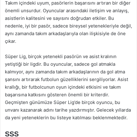
Takım içindeki uyum, pasörlerin başarısını artıran bir diğer
önemli unsurdur. Oyuncular arasındaki iletişim ve anlayış,
asistlerin kalitesini ve sayısını doğrudan etkiler. Bu
nedenle, iyi bir pasör, sadece bireysel yetenekleriyle değil,
aynı zamanda takım arkadaşlarıyla olan ilişkisiyle de öne
çıkar.
Süper Lig, birçok yetenekli pasörün ve asist kralının
yetiştiği bir ligdir. Bu oyuncular, sadece gol atmakla
kalmıyor, aynı zamanda takım arkadaşlarının da gol atma
şansını artırarak futbolun güzelliklerini sergiliyorlar. Asist
krallığı, bir futbolcunun oyun içindeki etkisini ve takım
başarısına katkısını gösteren önemli bir kriterdir.
Geçmişten günümüze Süper Lig’de birçok oyuncu, bu
unvanı kazanarak adını tarihe yazdırmıştır. Gelecek yıllarda
da yeni yeteneklerin bu listeye katılması beklenmektedir.
SSS