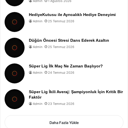
Admin
1 Ağustos 2026
HediyeKutusu ile Ayrıcalıklı Hediye Deneyimi
Admin
25 Temmuz 2026
Düğün Öncesi Stresi Dans Ederek Azaltın
Admin
25 Temmuz 2026
Süper Lig İlk Maç Ne Zaman Başlıyor?
Admin
24 Temmuz 2026
Süper Lig İkili Averaj: Şampiyonluk İçin Kritik Bir
Faktör
Admin
23 Temmuz 2026
Daha Fazla Yükle