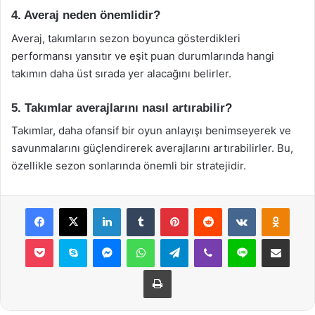
4. Averaj neden önemlidir?
Averaj, takımların sezon boyunca gösterdikleri
performansı yansıtır ve eşit puan durumlarında hangi
takımın daha üst sırada yer alacağını belirler.
5. Takımlar averajlarını nasıl artırabilir?
Takımlar, daha ofansif bir oyun anlayışı benimseyerek ve
savunmalarını güçlendirerek averajlarını artırabilirler. Bu,
özellikle sezon sonlarında önemli bir stratejidir.
Facebook
X
LinkedIn
Tumblr
Pinterest
Reddit
VKontakte
Odnok
Pocket
Skype
Messenger
WhatsApp
Telegram
Viber
Line
E-Posta ile payla
Yazdır