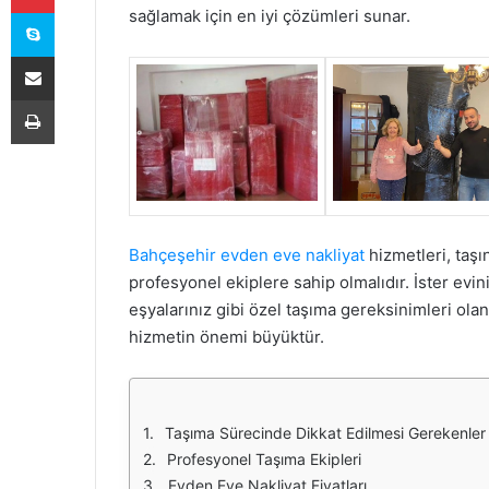
Skype
sağlamak için en iyi çözümleri sunar.
E-Posta ile paylaş
Yazdır
Bahçeşehir evden eve nakliyat
hizmetleri, taş
profesyonel ekiplere sahip olmalıdır. İster evin
eşyalarınız gibi özel taşıma gereksinimleri o
hizmetin önemi büyüktür.
Taşıma Sürecinde Dikkat Edilmesi Gerekenler
Profesyonel Taşıma Ekipleri
Evden Eve Nakliyat Fiyatları