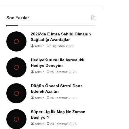
Son Yazılar
2026’da E İmza Sahibi Olmanın
Sağladığı Avantajlar
Admin
1 Ağustos 2026
HediyeKutusu ile Ayrıcalıklı
Hediye Deneyimi
Admin
25 Temmuz 2026
Düğün Öncesi Stresi Dans
Ederek Azaltın
Admin
25 Temmuz 2026
Süper Lig İlk Maç Ne Zaman
Başlıyor?
Admin
24 Temmuz 2026