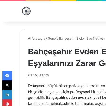
Anasayfa
/
Genel
/
Bahçeşehir Evden Eve Nakliyat: 
Bahçeşehir Evden E
Eşyalarınızı Zarar 
Facebook
29 Mart 2025
X
Ev taşımak, büyük bir organizasyon gerektiren ve
LinkedIn
bir şekilde taşınması için profesyonel bir nakli
getirebilir.
Bahçeşehir evden eve nakliyat
hizm
Pinterest
tarafından sunulmaktadır ve bu firmalar, eşyal