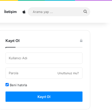
Sitemap
Arama
İletişim
yap
...
Kayıt Ol
Unuttunuz mu?
Beni hatırla
Kayıt Ol