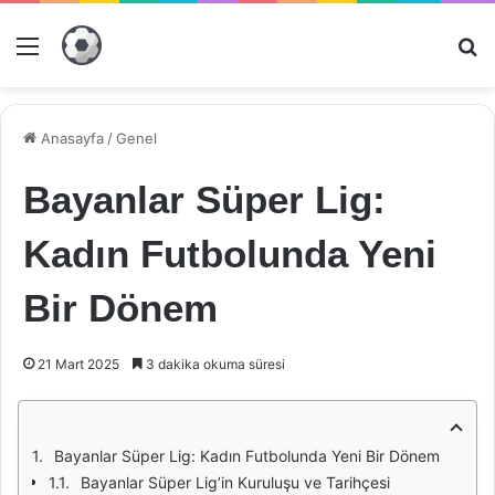
Menü
Ar
Anasayfa
/
Genel
Bayanlar Süper Lig:
Kadın Futbolunda Yeni
Bir Dönem
21 Mart 2025
3 dakika okuma süresi
Bayanlar Süper Lig: Kadın Futbolunda Yeni Bir Dönem
Bayanlar Süper Lig’in Kuruluşu ve Tarihçesi