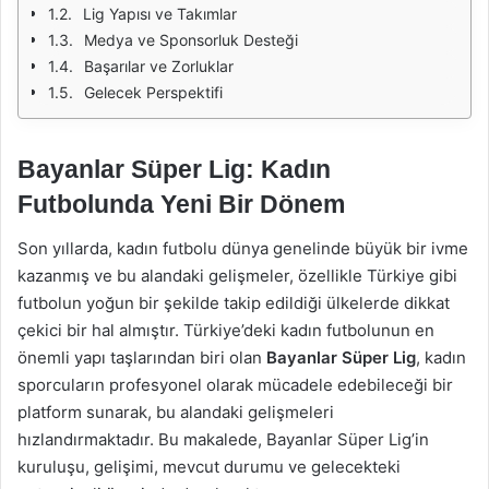
Lig Yapısı ve Takımlar
Medya ve Sponsorluk Desteği
Başarılar ve Zorluklar
Gelecek Perspektifi
Bayanlar Süper Lig: Kadın
Futbolunda Yeni Bir Dönem
Son yıllarda, kadın futbolu dünya genelinde büyük bir ivme
kazanmış ve bu alandaki gelişmeler, özellikle Türkiye gibi
futbolun yoğun bir şekilde takip edildiği ülkelerde dikkat
çekici bir hal almıştır. Türkiye’deki kadın futbolunun en
önemli yapı taşlarından biri olan
Bayanlar Süper Lig
, kadın
sporcuların profesyonel olarak mücadele edebileceği bir
platform sunarak, bu alandaki gelişmeleri
hızlandırmaktadır. Bu makalede, Bayanlar Süper Lig’in
kuruluşu, gelişimi, mevcut durumu ve gelecekteki