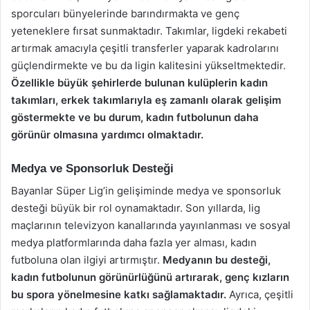
sporcuları bünyelerinde barındırmakta ve genç
yeteneklere fırsat sunmaktadır. Takımlar, ligdeki rekabeti
artırmak amacıyla çeşitli transferler yaparak kadrolarını
güçlendirmekte ve bu da ligin kalitesini yükseltmektedir.
Özellikle büyük şehirlerde bulunan kulüplerin kadın
takımları, erkek takımlarıyla eş zamanlı olarak gelişim
göstermekte ve bu durum, kadın futbolunun daha
görünür olmasına yardımcı olmaktadır.
Medya ve Sponsorluk Desteği
Bayanlar Süper Lig’in gelişiminde medya ve sponsorluk
desteği büyük bir rol oynamaktadır. Son yıllarda, lig
maçlarının televizyon kanallarında yayınlanması ve sosyal
medya platformlarında daha fazla yer alması, kadın
futboluna olan ilgiyi artırmıştır.
Medyanın bu desteği,
kadın futbolunun görünürlüğünü artırarak, genç kızların
bu spora yönelmesine katkı sağlamaktadır.
Ayrıca, çeşitli