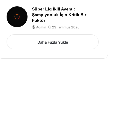
Süper Lig İkili Averaj:
Şampiyonluk İçin Kritik Bir
Faktör
Admin
23 Temmuz 2026
Daha Fazla Yükle