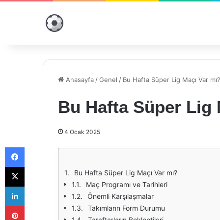
Anasayfa
/
Genel
/
Bu Hafta Süper Lig Maçı Var mı
Bu Hafta Süper Lig 
4 Ocak 2025
Facebook
X
Bu Hafta Süper Lig Maçı Var mı?
Maç Programı ve Tarihleri
LinkedIn
Önemli Karşılaşmalar
Pinterest
Takımların Form Durumu
Taraftarların Beklentileri