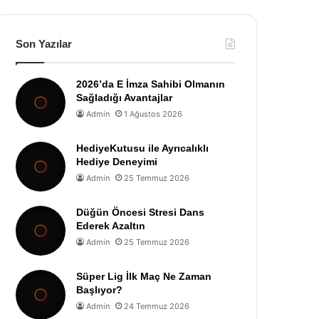
Son Yazılar
2026’da E İmza Sahibi Olmanın
Sağladığı Avantajlar
Admin
1 Ağustos 2026
HediyeKutusu ile Ayrıcalıklı
Hediye Deneyimi
Admin
25 Temmuz 2026
Düğün Öncesi Stresi Dans
Ederek Azaltın
Admin
25 Temmuz 2026
Süper Lig İlk Maç Ne Zaman
Başlıyor?
Admin
24 Temmuz 2026