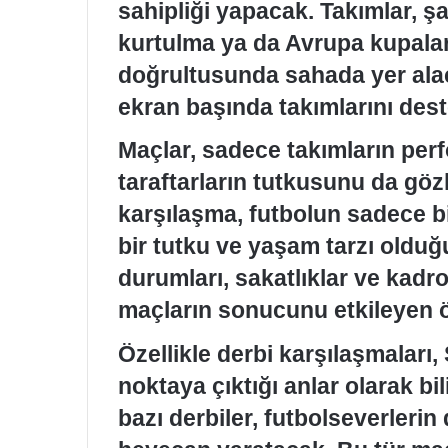
sahipliği yapacak. Takımlar, 
kurtulma ya da Avrupa kupalar
doğrultusunda sahada yer alac
ekran başında takımlarını dest
Maçlar, sadece takımların per
taraftarların tutkusunu da göz
karşılaşma, futbolun sadece b
bir tutku ve yaşam tarzı olduğ
durumları, sakatlıklar ve kadro 
maçların sonucunu etkileyen ön
Özellikle derbi karşılaşmaları,
noktaya çıktığı anlar olarak b
bazı derbiler, futbolseverlerin