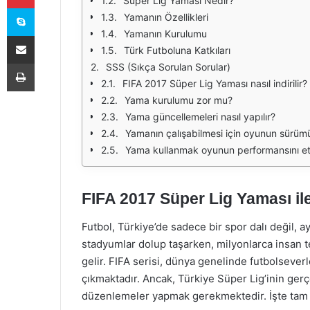
Süper Lig Yaması Nedir?
Skype
Yamanın Özellikleri
Yamanın Kurulumu
E-Posta ile paylaş
Türk Futboluna Katkıları
Yazdır
SSS (Sıkça Sorulan Sorular)
FIFA 2017 Süper Lig Yaması nasıl indirilir?
Yama kurulumu zor mu?
Yama güncellemeleri nasıl yapılır?
Yamanın çalışabilmesi için oyunun sürüm
Yama kullanmak oyunun performansını etk
FIFA 2017 Süper Lig Yaması il
Futbol, Türkiye’de sadece bir spor dalı değil, 
stadyumlar dolup taşarken, milyonlarca insan t
gelir. FIFA serisi, dünya genelinde futbolsever
çıkmaktadır. Ancak, Türkiye Süper Lig’inin ger
düzenlemeler yapmak gerekmektedir. İşte tam 