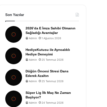
Son Yazılar
2026’da E İmza Sahibi Olmanın
Sağladığı Avantajlar
Admin
1 Ağustos 2026
HediyeKutusu ile Ayrıcalıklı
Hediye Deneyimi
Admin
25 Temmuz 2026
Düğün Öncesi Stresi Dans
Ederek Azaltın
Admin
25 Temmuz 2026
Süper Lig İlk Maç Ne Zaman
Başlıyor?
Admin
24 Temmuz 2026