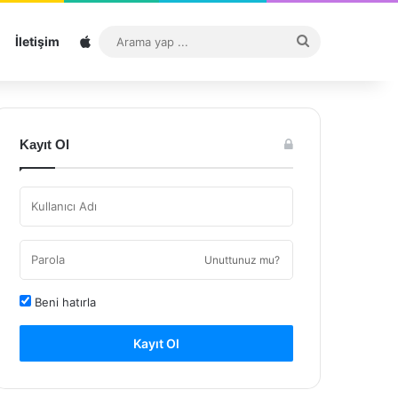
Sitemap
Arama
İletişim
yap
...
Kayıt Ol
Unuttunuz mu?
Beni hatırla
Kayıt Ol