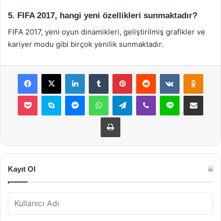
5. FIFA 2017, hangi yeni özellikleri sunmaktadır?
FIFA 2017, yeni oyun dinamikleri, geliştirilmiş grafikler ve
kariyer modu gibi birçok yenilik sunmaktadır.
Facebook
X
LinkedIn
Tumblr
Pinterest
Reddit
VKontakte
Odnok
Pocket
Skype
Messenger
WhatsApp
Telegram
Viber
Line
E-Posta ile payla
Yazdır
Kayıt Ol