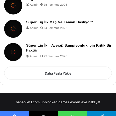
Admin
25 Temmuz 2026
Süper Lig İlk Maç Ne Zaman Başlıyor?
Admin
24 Temmuz 2026
Süper Lig İkili Averaj: Şampiyonluk İçin Kritik Bir
Faktör
Admin
23 Temmuz 2026
Daha Fazla Yükle
banabilet1.com
unblocked games
evden eve nakliyat