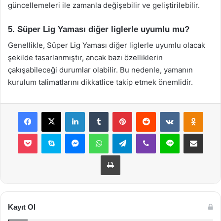
güncellemeleri ile zamanla değişebilir ve geliştirilebilir.
5. Süper Lig Yaması diğer liglerle uyumlu mu?
Genellikle, Süper Lig Yaması diğer liglerle uyumlu olacak
şekilde tasarlanmıştır, ancak bazı özelliklerin
çakışabileceği durumlar olabilir. Bu nedenle, yamanın
kurulum talimatlarını dikkatlice takip etmek önemlidir.
Facebook
X
LinkedIn
Tumblr
Pinterest
Reddit
VKontakte
Odnok
Pocket
Skype
Messenger
WhatsApp
Telegram
Viber
Line
E-Posta ile payla
Yazdır
Kayıt Ol