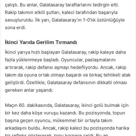
çalıştı. Bu anlar, Galatasaray taraftarlarını tedirgin etti.
Rakip takımın etkili şutları, kaleci tarafından başarıyla
savuşturuldu. İlk yarı, Galatasaray’ın 1-0’lık üstünlüğüyle
sona erdi.
İkinci Yarıda Gerilim Tırmandı
İkinci yarıya hızlı başlayan Galatasaray, rakip kaleye daha
fazla yüklenmeye başladı. Oyuncular, paslaşmalarını
artırarak, rakip defansı aşmayı hedefliyordu. Ancak, rakip
takım da oyuna ortak olmayı başardı ve birkaç tehlikeli atak
geliştirdi. Özellikle, Galatasaray defansının dikkatli olması
gereken anlar yaşandı.
Maçın 60. dakikasında, Galatasaray, ikinci golü bulmak için
bir kez daha köşe vuruşu kazandı. Bu pozisyonda, topun
başına geçen oyuncu, mükemmel bir ortayla takım
arkadaşını buldu. Ancak, rakip kaleci bu pozisyonda harika
bir refleks göstererek, topu kornere çeldi. Bu an,