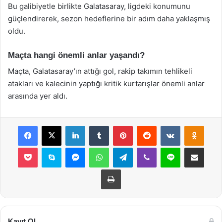
Bu galibiyetle birlikte Galatasaray, ligdeki konumunu
güçlendirerek, sezon hedeflerine bir adım daha yaklaşmış
oldu.
Maçta hangi önemli anlar yaşandı?
Maçta, Galatasaray’ın attığı gol, rakip takımın tehlikeli
atakları ve kalecinin yaptığı kritik kurtarışlar önemli anlar
arasında yer aldı.
Facebook
X
LinkedIn
Tumblr
Pinterest
Reddit
VKontakte
Odnok
Pocket
Skype
Messenger
WhatsApp
Telegram
Viber
Line
E-Posta ile payla
Yazdır
Kayıt Ol