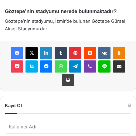
Göztepe’nin stadyumu nerede bulunmaktadır?
Göztepe’nin stadyumu, İzmir’de bulunan Göztepe Gürsel
Aksel Stadyumu’dur.
Facebook
X
LinkedIn
Tumblr
Pinterest
Reddit
VKontakte
Odnok
Pocket
Skype
Messenger
WhatsApp
Telegram
Viber
Line
E-Posta ile payla
Yazdır
Kayıt Ol