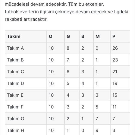
mücadelesi devam edecektir. Tüm bu etkenler,
futbolseverlerin ilgisini çekmeye devam edecek ve ligdeki
rekabeti artıracaktır.
Takım
O
G
B
M
P
Takım A
10
8
2
0
26
Takım B
10
7
2
1
23
Takım C
10
6
3
1
21
Takım D
10
5
4
1
19
Takım E
10
4
3
3
15
Takım F
10
3
2
5
11
Takım G
10
2
1
7
7
Takım H
10
1
0
9
3