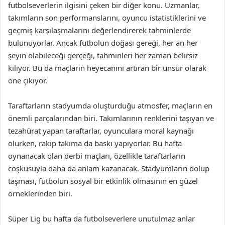
futbolseverlerin ilgisini çeken bir diğer konu. Uzmanlar,
takımların son performanslarını, oyuncu istatistiklerini ve
geçmiş karşılaşmalarını değerlendirerek tahminlerde
bulunuyorlar. Ancak futbolun doğası gereği, her an her
şeyin olabileceği gerçeği, tahminleri her zaman belirsiz
kılıyor. Bu da maçların heyecanını artıran bir unsur olarak
öne çıkıyor.
Taraftarların stadyumda oluşturduğu atmosfer, maçların en
önemli parçalarından biri. Takımlarının renklerini taşıyan ve
tezahürat yapan taraftarlar, oyunculara moral kaynağı
olurken, rakip takıma da baskı yapıyorlar. Bu hafta
oynanacak olan derbi maçları, özellikle taraftarların
coşkusuyla daha da anlam kazanacak. Stadyumların dolup
taşması, futbolun sosyal bir etkinlik olmasının en güzel
örneklerinden biri.
Süper Lig bu hafta da futbolseverlere unutulmaz anlar