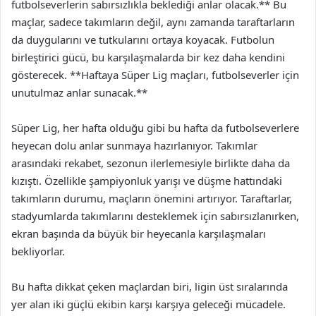
futbolseverlerin sabırsızlıkla beklediği anlar olacak.** Bu
maçlar, sadece takımların değil, aynı zamanda taraftarların
da duygularını ve tutkularını ortaya koyacak. Futbolun
birleştirici gücü, bu karşılaşmalarda bir kez daha kendini
gösterecek. **Haftaya Süper Lig maçları, futbolseverler için
unutulmaz anlar sunacak.**
Süper Lig, her hafta olduğu gibi bu hafta da futbolseverlere
heyecan dolu anlar sunmaya hazırlanıyor. Takımlar
arasındaki rekabet, sezonun ilerlemesiyle birlikte daha da
kızıştı. Özellikle şampiyonluk yarışı ve düşme hattındaki
takımların durumu, maçların önemini artırıyor. Taraftarlar,
stadyumlarda takımlarını desteklemek için sabırsızlanırken,
ekran başında da büyük bir heyecanla karşılaşmaları
bekliyorlar.
Bu hafta dikkat çeken maçlardan biri, ligin üst sıralarında
yer alan iki güçlü ekibin karşı karşıya geleceği mücadele.