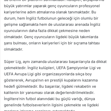
büyük yatırımlar yaparak genç oyuncuların profesyonel
kariyerlerine adım atmalarına olanak tanımaktadır. Bu
durum, hem İngiliz futbolunun geleceği için olumlu bir
gelişme sağlamakta hem de uluslararası arenada İngiliz
oyuncularının daha fazla dikkat çekmesine neden
olmaktadır. Genç oyuncuların ligdeki büyük takımlarda
şans bulması, onların kariyerleri için bir sıçrama tahtası
olmaktadır.
Süper Lig, aynı zamanda uluslararası başarılarıyla da dikkat
çekmektedir. İngiliz kulüpleri, UEFA Şampiyonlar Ligi ve
UEFA Avrupa Ligi gibi organizasyonlarda sıkça boy
göstererek, Avrupa’nın en prestijli kupalarını kazanma
hedefi gütmektedir. Bu başarılar, ligdeki rekabetin ve
kalitenin bir yansıması olarak değerlendirilmektedir.
İngiltere’nin futbol alanındaki bu güçlü varlığı, dünya
genelinde futbolseverlerin ilgisini çekmekte ve ligdeki