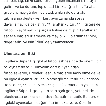
sahiptir. Lig, farklı kültürlerden gelen insanları bir araya
getirir ve bu durum, toplumsal birlikteliği artırır. Taraftar
grupları, maç günlerinde stadyumları doldurarak,
takımlarına destek verirken, aynı zamanda sosyal
dayanışmayı da pekiştirir. **Taraftar kültürü**, İngiltere’de
futbolun ayrılmaz bir parçası haline gelmiştir. Taraftarlar,
sadece maçları izlemekle kalmayıp, kulüplerinin tarihini,
değerlerini ve kültürünü de yaşatmaktadır.
Uluslararası Etki
İngiltere Süper Lig, global futbol sahnesinde de önemli bir
rol oynamaktadır. Dünyanın dört bir yanından
futbolseverler, Premier League maçlarını takip etmekte ve
bu ligdeki oyuncuları idol olarak görmektedir. **Cristiano
Ronaldo**, **Lionel Messi** gibi süperstarların yanı sıra,
İngiltere Süper Lig’de yer alan birçok genç yetenek de
uluslararası arenada adından söz ettirmektedir. Bu durum,
ligdeki oyuncuların değerini artırmakta ve kulüplerin