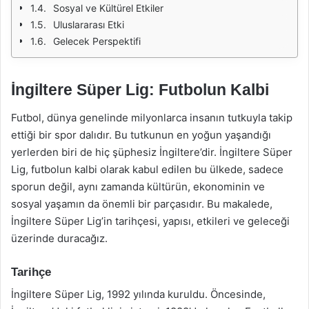
Sosyal ve Kültürel Etkiler
Uluslararası Etki
Gelecek Perspektifi
İngiltere Süper Lig: Futbolun Kalbi
Futbol, dünya genelinde milyonlarca insanın tutkuyla takip
ettiği bir spor dalıdır. Bu tutkunun en yoğun yaşandığı
yerlerden biri de hiç şüphesiz İngiltere’dir. İngiltere Süper
Lig, futbolun kalbi olarak kabul edilen bu ülkede, sadece
sporun değil, aynı zamanda kültürün, ekonominin ve
sosyal yaşamın da önemli bir parçasıdır. Bu makalede,
İngiltere Süper Lig’in tarihçesi, yapısı, etkileri ve geleceği
üzerinde duracağız.
Tarihçe
İngiltere Süper Lig, 1992 yılında kuruldu. Öncesinde,