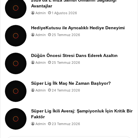
2026’da E İmza Sahibi Olmanın Sağladığı
Avantajlar
Admin
1 Ağustos 2026
HediyeKutusu ile Ayrıcalıklı Hediye Deneyimi
Admin
25 Temmuz 2026
Düğün Öncesi Stresi Dans Ederek Azaltın
Admin
25 Temmuz 2026
Süper Lig İlk Maç Ne Zaman Başlıyor?
Admin
24 Temmuz 2026
Süper Lig İkili Averaj: Şampiyonluk İçin Kritik Bir
Faktör
Admin
23 Temmuz 2026