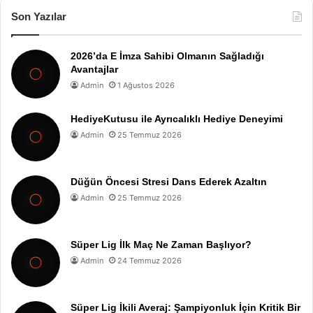
Son Yazılar
2026’da E İmza Sahibi Olmanın Sağladığı
Avantajlar
Admin
1 Ağustos 2026
HediyeKutusu ile Ayrıcalıklı Hediye Deneyimi
Admin
25 Temmuz 2026
Düğün Öncesi Stresi Dans Ederek Azaltın
Admin
25 Temmuz 2026
Süper Lig İlk Maç Ne Zaman Başlıyor?
Admin
24 Temmuz 2026
Süper Lig İkili Averaj: Şampiyonluk İçin Kritik Bir