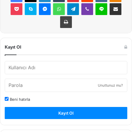
Pocket
Skype
Messenger
WhatsApp
Telegram
Viber
Line
E-Posta ile payla
Yazdır
Kayıt Ol
Unuttunuz mu?
Beni hatırla
Kayıt Ol