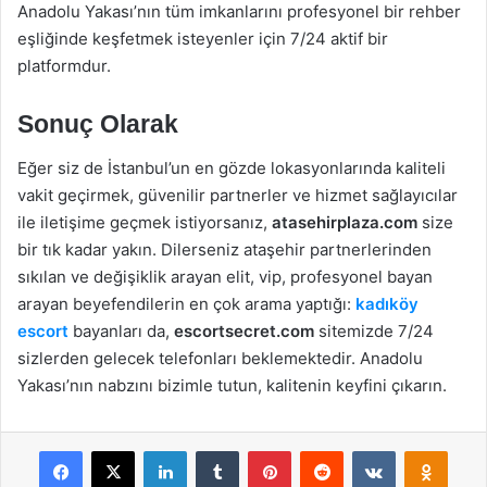
Anadolu Yakası’nın tüm imkanlarını profesyonel bir rehber
eşliğinde keşfetmek isteyenler için 7/24 aktif bir
platformdur.
Sonuç Olarak
Eğer siz de İstanbul’un en gözde lokasyonlarında kaliteli
vakit geçirmek, güvenilir partnerler ve hizmet sağlayıcılar
ile iletişime geçmek istiyorsanız,
atasehirplaza.com
size
bir tık kadar yakın. Dilerseniz ataşehir partnerlerinden
sıkılan ve değişiklik arayan elit, vip, profesyonel bayan
arayan beyefendilerin en çok arama yaptığı:
kadıköy
escort
bayanları da,
escortsecret.com
sitemizde 7/24
sizlerden gelecek telefonları beklemektedir. Anadolu
Yakası’nın nabzını bizimle tutun, kalitenin keyfini çıkarın.
Facebook
X
LinkedIn
Tumblr
Pinterest
Reddit
VKontakte
Odnok