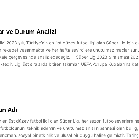
ar ve Durum Analizi
i 2023 yılı, Türkiye’nin en üst düzey futbol ligi olan Süper Lig için 
ir rekabet yaşanmakta ve her hafta seyircilere unutulmaz maçlar su
akale çerçevesinde analiz edeceğiz. 1. Süper Lig 2023 Sıralaması 2023
dir. Ligi üst sıralarda bitiren takımlar, UEFA Avrupa Kupaları’na katı
un Adı
n en üst düzey futbol ligi olan Süper Lig, her sezon futbolseverler
utbolcunun, teknik adamın ve unutulmaz anların sahnesi olan bu lig, 
nomen, sosyal bir etkinlik ve ulusal bir duygu haline gelmiştir. Tarihç