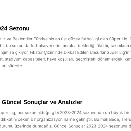
2024 Sezonu
iz ve Beklentiler Türkiye’nin en üst düzey futbol ligi olan Süper L
bi, bu sezon da futbolseverlerin merakla beklediği fikstür, takımların
arşımıza çıkıyor. Fikstür Çiziminde Dikkat Edilen Unsurlar Süper Lig’i
t, stadyum kapasiteleri, hava koşulları, geçmişteki dönemlerdeki kar
r bu süreçte…
 Güncel Sonuçlar ve Analizler
l Süper Lig, her sezon olduğu gibi 2023-2024 sezonunda da büyük bir
n dikkatini çeken bir organizasyon haline gelmiştir. Bu makalede, Tre
l durumu üzerinde duracağız. Güncel Sonuçlar 2023-2024 sezonuna d