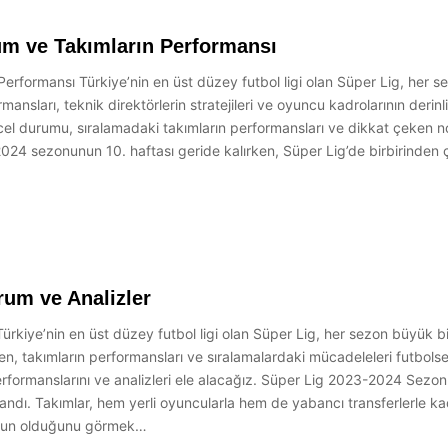
um ve Takımların Performansı
Performansı Türkiye’nin en üst düzey futbol ligi olan Süper Lig, he
ansları, teknik direktörlerin stratejileri ve oyuncu kadrolarının derinli
cel durumu, sıralamadaki takımların performansları ve dikkat çeken n
2024 sezonunun 10. haftası geride kalırken, Süper Lig’de birbirinden
rum ve Analizler
ürkiye’nin en üst düzey futbol ligi olan Süper Lig, her sezon büyük b
, takımların performansları ve sıralamalardaki mücadeleleri futbolse
rformanslarını ve analizleri ele alacağız. Süper Lig 2023-2024 Sezo
ndı. Takımlar, hem yerli oyuncularla hem de yabancı transferlerle kad
yoğun olduğunu görmek…