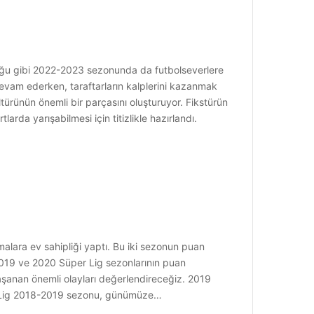
duğu gibi 2022-2023 sezonunda da futbolseverlere
devam ederken, taraftarların kalplerini kazanmak
ltürünün önemli bir parçasını oluşturuyor. Fikstürün
rda yarışabilmesi için titizlikle hazırlandı.
alara ev sahipliği yaptı. Bu iki sezonun puan
2019 ve 2020 Süper Lig sezonlarının puan
 yaşanan önemli olayları değerlendireceğiz. 2019
per Lig 2018-2019 sezonu, günümüze…