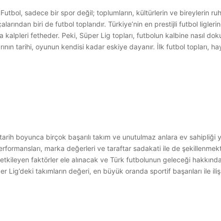
tbol, sadece bir spor değil; toplumların, kültürlerin ve bireylerin ru
rından biri de futbol toplarıdır. Türkiye’nin en prestijli futbol ligl
 kalpleri fetheder. Peki, Süper Lig topları, futbolun kalbine nasıl dok
ının tarihi, oyunun kendisi kadar eskiye dayanır. İlk futbol topları, ha
 tarih boyunca birçok başarılı takım ve unutulmaz anlara ev sahipliği y
performansları, marka değerleri ve taraftar sadakati ile de şekillenmek
i etkileyen faktörler ele alınacak ve Türk futbolunun geleceği hakkın
er Lig’deki takımların değeri, en büyük oranda sportif başarıları ile il