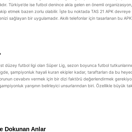
lıdır. Türkiye’de ise futbol denince akla gelen en önemli organizasyon, 
takip etmek bazen zorlu olabilir. İşte bu noktada TAS 21 APK devreye
nizi sağlayan bir uygulamadır. Akıllı telefonlar için tasarlanan bu AP
?
 düzey futbol ligi olan Süper Lig, sezon boyunca futbol tutkunlarının
 ligde, şampiyonluk hayali kuran ekipler kadar, taraftarları da bu he
nun cevabını vermek için bir dizi faktörü değerlendirmek gerekiyor.
ampiyonluk yarışının belirleyici unsurlarından biri. Özellikle büyük t
ne Dokunan Anlar