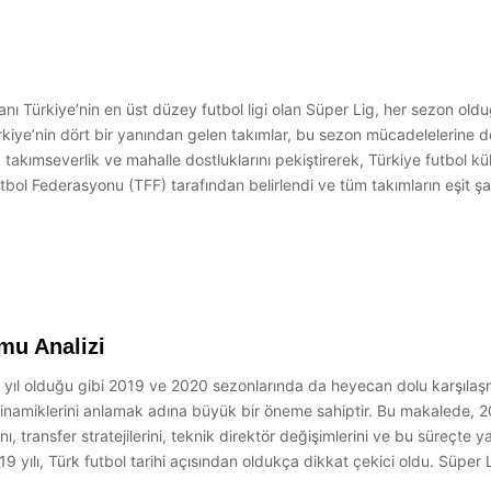
ı Türkiye’nin en üst düzey futbol ligi olan Süper Lig, her sezon ol
kiye’nin dört bir yanından gelen takımlar, bu sezon mücadelelerine 
k takımseverlik ve mahalle dostluklarını pekiştirerek, Türkiye futbol kü
 Federasyonu (TFF) tarafından belirlendi ve tüm takımların eşit şartla
mu Analizi
r yıl olduğu gibi 2019 ve 2020 sezonlarında da heyecan dolu karşılaşm
dinamiklerini anlamak adına büyük bir öneme sahiptir. Bu makalede, 
, transfer stratejilerini, teknik direktör değişimlerini ve bu süreçte
 yılı, Türk futbol tarihi açısından oldukça dikkat çekici oldu. Sü