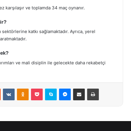
kez karşılaşır ve toplamda 34 maç oynanır.
ir?
sektörlerine katkı sağlamaktadır. Ayrıca, yerel
yaratmaktadır.
cek?
ırımları ve mali disiplin ile gelecekte daha rekabetçi
st
Reddit
VKontakte
Odnoklassniki
Pocket
Skype
Messenger
E-Posta ile paylaş
Yazdır