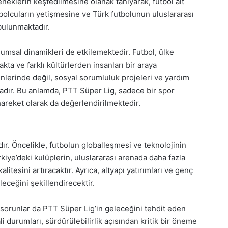
neklerin keşfedilmesine olanak tanıyarak, futbol alt
tbolcuların yetişmesine ve Türk futbolunun uluslararası
bulunmaktadır.
umsal dinamikleri de etkilemektedir. Futbol, ülke
kta ve farklı kültürlerden insanları bir araya
nlerinde değil, sosyal sorumluluk projeleri ve yardım
adır. Bu anlamda, PTT Süper Lig, sadece bir spor
areket olarak da değerlendirilmektedir.
dır. Öncelikle, futbolun globalleşmesi ve teknolojinin
kiye’deki kulüplerin, uluslararası arenada daha fazla
litesini artıracaktır. Ayrıca, altyapı yatırımları ve genç
leceğini şekillendirecektir.
sorunlar da PTT Süper Lig’in geleceğini tehdit eden
i durumları, sürdürülebilirlik açısından kritik bir öneme