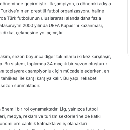
 döneminde geçirmiştir. İlk şampiyon, o dönemki adıyla
Türkiye’nin en prestijli futbol organizasyonu haline
rda Türk futbolunun uluslararası alanda daha fazla
atasaray’ın 2000 yılında UEFA Kupası’nı kazanması,
a dikkat çekmesine yol açmıştır.
kım, sezon boyunca diğer takımlarla iki kez karşılaşır;
da. Bu sistem, toplamda 34 maçlık bir sezon oluşturur.
anı toplayarak şampiyonluk için mücadele ederken, en
likesi ile karşı karşıya kalır. Bu yapı, rekabeti
r sezon sunmaktadır.
nemli bir rol oynamaktadır. Lig, yalnızca futbol
ri, medya, reklam ve turizm sektörlerine de katkı
nomilere canlılık katmakta ve iş olanakları