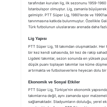
tarafından kurulan lig, ilk sezonunu 1959-1960
İstanbulspor olmuştur. Lig, zamanla büyüyerek 
gelmiştir. PTT Süper Lig, 1980’lerde ve 1990’la
tanınmasına katkıda bulunmuştur. Özellikle Gal
Türk futbolunun uluslararası arenada daha fazl
Lig Yapısı
PTT Süper Lig, 18 takımdan oluşmaktadır. Her ta
bir kez kendi sahasında, bir kez de rakip saha
Ligdeki takımlar, sezon sonunda en yüksek pu
düşük puanı toplayan takımlar ise küme düşme teh
artırmakta ve futbolseverlere heyecan dolu bi
Ekonomik ve Sosyal Etkiler
PTT Süper Lig, Türkiye’nin ekonomik yapısında ö
takımlarına değil, aynı zamanda spor malzemele
sağlamaktadır. Stadyumların doluluğu, yerel eko