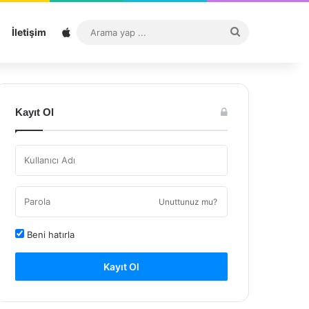
Sitemap
Arama
İletişim
yap
...
Kayıt Ol
Unuttunuz mu?
Beni hatırla
Kayıt Ol