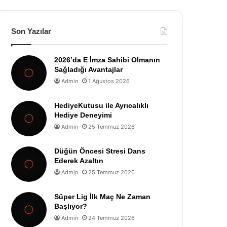
Son Yazılar
2026’da E İmza Sahibi Olmanın
Sağladığı Avantajlar
Admin
1 Ağustos 2026
HediyeKutusu ile Ayrıcalıklı
Hediye Deneyimi
Admin
25 Temmuz 2026
Düğün Öncesi Stresi Dans
Ederek Azaltın
Admin
25 Temmuz 2026
Süper Lig İlk Maç Ne Zaman
Başlıyor?
Admin
24 Temmuz 2026