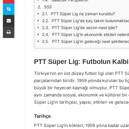
Skype
SSS
PTT Süper Lig ne zaman kuruldu?
E-Posta ile paylaş
PTT Süper Lig'de kaç takım bulunmaktad
Yazdır
PTT Süper Lig'de sezon nasıl işler?
PTT Süper Lig'in ekonomik etkileri nelerd
PTT Süper Lig'in geleceği nasıl şekillene
PTT Süper Lig: Futbolun Kalbi
Türkiye’nin en üst düzey futbol ligi olan PTT S
parçalarından biridir. 1959 yılında kurulan bu li
büyük bir heyecan kaynağı olmuştur. PTT Süpe
aynı zamanda sosyal, ekonomik ve kültürel bir
Süper Lig’in tarihçesi, yapısı, etkileri ve gele
Tarihçe
PTT Süper Lig’in kökleri, 1959 yılına kadar uz