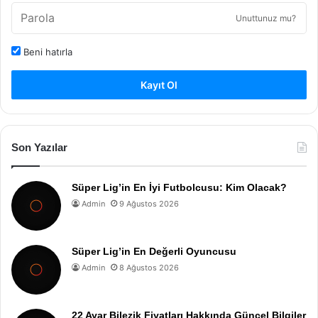
Unuttunuz mu?
Beni hatırla
Kayıt Ol
Son Yazılar
Süper Lig’in En İyi Futbolcusu: Kim Olacak?
Admin
9 Ağustos 2026
Süper Lig’in En Değerli Oyuncusu
Admin
8 Ağustos 2026
22 Ayar Bilezik Fiyatları Hakkında Güncel Bilgiler