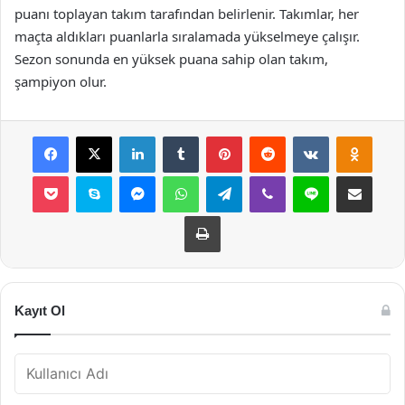
puanı toplayan takım tarafından belirlenir. Takımlar, her
maçta aldıkları puanlarla sıralamada yükselmeye çalışır.
Sezon sonunda en yüksek puana sahip olan takım,
şampiyon olur.
Facebook
X
LinkedIn
Tumblr
Pinterest
Reddit
VKontakte
Odnok
Pocket
Skype
Messenger
WhatsApp
Telegram
Viber
Line
E-Posta ile payla
Yazdır
Kayıt Ol