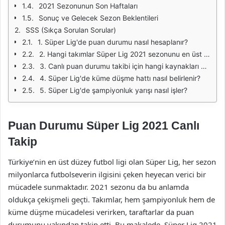
2021 Sezonunun Son Haftaları
Sonuç ve Gelecek Sezon Beklentileri
SSS (Sıkça Sorulan Sorular)
1. Süper Lig'de puan durumu nasıl hesaplanır?
2. Hangi takımlar Süper Lig 2021 sezonunu en üst sırada tamamladı?
3. Canlı puan durumu takibi için hangi kaynakları kullanabilirim?
4. Süper Lig'de küme düşme hattı nasıl belirlenir?
5. Süper Lig'de şampiyonluk yarışı nasıl işler?
Puan Durumu Süper Lig 2021 Canlı
Takip
Türkiye’nin en üst düzey futbol ligi olan Süper Lig, her sezon
milyonlarca futbolseverin ilgisini çeken heyecan verici bir
mücadele sunmaktadır. 2021 sezonu da bu anlamda
oldukça çekişmeli geçti. Takımlar, hem şampiyonluk hem de
küme düşme mücadelesi verirken, taraftarlar da puan
durumunu yakından takip etti. Bu makalede, Süper Lig 2021