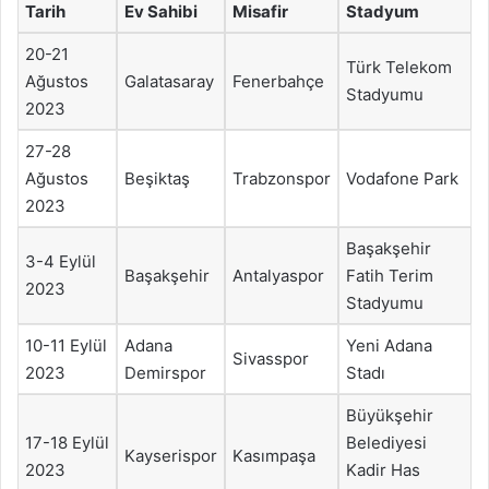
Tarih
Ev Sahibi
Misafir
Stadyum
20-21
Türk Telekom
Ağustos
Galatasaray
Fenerbahçe
Stadyumu
2023
27-28
Ağustos
Beşiktaş
Trabzonspor
Vodafone Park
2023
Başakşehir
3-4 Eylül
Başakşehir
Antalyaspor
Fatih Terim
2023
Stadyumu
10-11 Eylül
Adana
Yeni Adana
Sivasspor
2023
Demirspor
Stadı
Büyükşehir
17-18 Eylül
Belediyesi
Kayserispor
Kasımpaşa
2023
Kadir Has