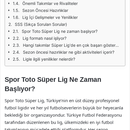
Önemli Takımlar ve Rivaliteler
Sezon Öncesi Hazırlıklar
Lig İçi Gelişmeler ve Yenilikler
SSS (Sıkça Sorulan Sorular)
Spor Toto Süper Lig ne zaman başlıyor?
Lig formatı nasıl işliyor?
Hangi takımlar Süper Lig'de en çok başarı göstermiştir?
Sezon öncesi hazırlıklar ne gibi aktiviteleri içerir?
Ligle ilgili yenilikler nelerdir?
Spor Toto Süper Lig Ne Zaman
Başlıyor?
Spor Toto Süper Lig, Türkiye’nin en üst düzey profesyonel
futbol ligidir ve her yıl futbolseverlerin büyük bir heyecanla
beklediği bir organizasyondur. Türkiye Futbol Federasyonu
tarafından düzenlenen bu lig, ülkemizdeki en iyi futbol
takımlarının mücadele ettiği platformdur. Her sezon,