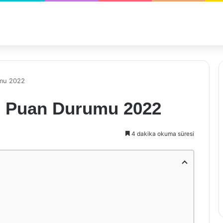
umu 2022
g Puan Durumu 2022
4 dakika okuma süresi