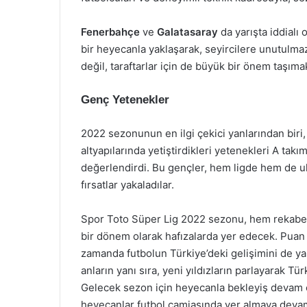
Fenerbahçe
ve
Galatasaray
da yarışta iddialı 
bir heyecanla yaklaşarak, seyircilere unutulmaz 
değil, taraftarlar için de büyük bir önem taşımak
Genç Yetenekler
2022 sezonunun en ilgi çekici yanlarından biri
altyapılarında yetiştirdikleri yetenekleri A tak
değerlendirdi. Bu gençler, hem ligde hem de ul
fırsatlar yakaladılar.
Spor Toto Süper Lig 2022 sezonu, hem rekabetin
bir dönem olarak hafızalarda yer edecek. Puan
zamanda futbolun Türkiye’deki gelişimini de y
anların yanı sıra, yeni yıldızların parlayarak Tü
Gelecek sezon için heyecanla bekleyiş devam 
heyecanlar futbol camiasında yer almaya deva