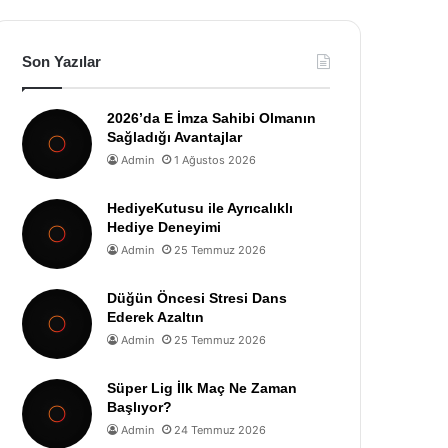
Son Yazılar
2026’da E İmza Sahibi Olmanın
Sağladığı Avantajlar
Admin
1 Ağustos 2026
HediyeKutusu ile Ayrıcalıklı
Hediye Deneyimi
Admin
25 Temmuz 2026
Düğün Öncesi Stresi Dans
Ederek Azaltın
Admin
25 Temmuz 2026
Süper Lig İlk Maç Ne Zaman
Başlıyor?
Admin
24 Temmuz 2026