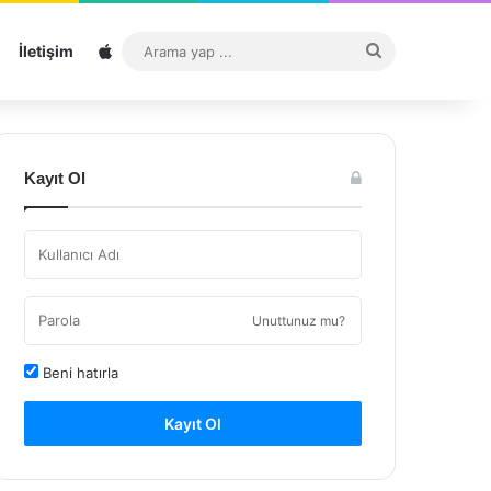
Sitemap
Arama
İletişim
yap
...
Kayıt Ol
Unuttunuz mu?
Beni hatırla
Kayıt Ol