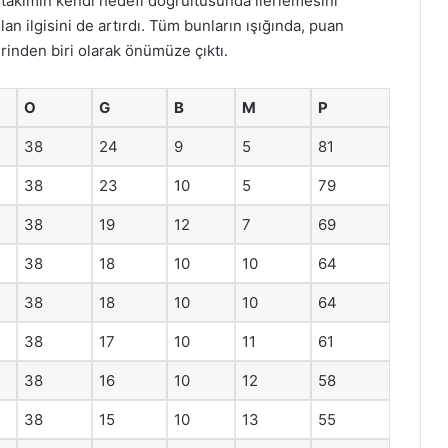
er takımın kendi hedefi doğrultusunda ilerlemesini
an ilgisini de artırdı. Tüm bunların ışığında, puan
inden biri olarak önümüze çıktı.
O
G
B
M
P
38
24
9
5
81
38
23
10
5
79
38
19
12
7
69
38
18
10
10
64
38
18
10
10
64
38
17
10
11
61
38
16
10
12
58
38
15
10
13
55