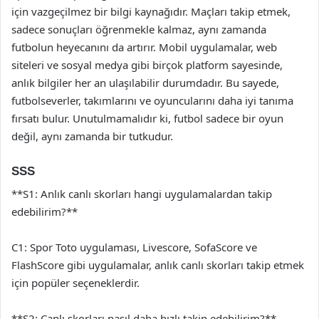
için vazgeçilmez bir bilgi kaynağıdır. Maçları takip etmek,
sadece sonuçları öğrenmekle kalmaz, aynı zamanda
futbolun heyecanını da artırır. Mobil uygulamalar, web
siteleri ve sosyal medya gibi birçok platform sayesinde,
anlık bilgiler her an ulaşılabilir durumdadır. Bu sayede,
futbolseverler, takımlarını ve oyuncularını daha iyi tanıma
fırsatı bulur. Unutulmamalıdır ki, futbol sadece bir oyun
değil, aynı zamanda bir tutkudur.
SSS
**S1: Anlık canlı skorları hangi uygulamalardan takip
edebilirim?**
C1: Spor Toto uygulaması, Livescore, SofaScore ve
FlashScore gibi uygulamalar, anlık canlı skorları takip etmek
için popüler seçeneklerdir.
**S2: Canlı skorları nasıl daha hızlı takip edebilirim?**