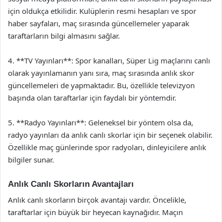
için oldukça etkilidir. Kulüplerin resmi hesapları ve spor
haber sayfaları, maç sırasında güncellemeler yaparak
taraftarların bilgi almasını sağlar.
4. **TV Yayınları**: Spor kanalları, Süper Lig maçlarını canlı
olarak yayınlamanın yanı sıra, maç sırasında anlık skor
güncellemeleri de yapmaktadır. Bu, özellikle televizyon
başında olan taraftarlar için faydalı bir yöntemdir.
5. **Radyo Yayınları**: Geleneksel bir yöntem olsa da,
radyo yayınları da anlık canlı skorlar için bir seçenek olabilir.
Özellikle maç günlerinde spor radyoları, dinleyicilere anlık
bilgiler sunar.
Anlık Canlı Skorların Avantajları
Anlık canlı skorların birçok avantajı vardır. Öncelikle,
taraftarlar için büyük bir heyecan kaynağıdır. Maçın