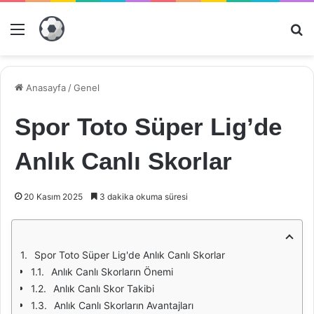
Menü
Ar
Anasayfa
/
Genel
Spor Toto Süper Lig’de
Anlık Canlı Skorlar
20 Kasım 2025
3 dakika okuma süresi
Spor Toto Süper Lig'de Anlık Canlı Skorlar
Anlık Canlı Skorların Önemi
Anlık Canlı Skor Takibi
Anlık Canlı Skorların Avantajları