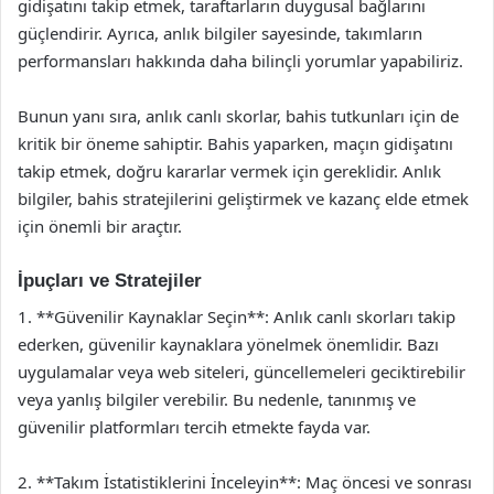
gidişatını takip etmek, taraftarların duygusal bağlarını
güçlendirir. Ayrıca, anlık bilgiler sayesinde, takımların
performansları hakkında daha bilinçli yorumlar yapabiliriz.
Bunun yanı sıra, anlık canlı skorlar, bahis tutkunları için de
kritik bir öneme sahiptir. Bahis yaparken, maçın gidişatını
takip etmek, doğru kararlar vermek için gereklidir. Anlık
bilgiler, bahis stratejilerini geliştirmek ve kazanç elde etmek
için önemli bir araçtır.
İpuçları ve Stratejiler
1. **Güvenilir Kaynaklar Seçin**: Anlık canlı skorları takip
ederken, güvenilir kaynaklara yönelmek önemlidir. Bazı
uygulamalar veya web siteleri, güncellemeleri geciktirebilir
veya yanlış bilgiler verebilir. Bu nedenle, tanınmış ve
güvenilir platformları tercih etmekte fayda var.
2. **Takım İstatistiklerini İnceleyin**: Maç öncesi ve sonrası