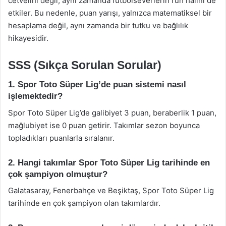
cetvelini değil, aynı zamanda futbolseverlerin ruh halini de
etkiler. Bu nedenle, puan yarışı, yalnızca matematiksel bir
hesaplama değil, aynı zamanda bir tutku ve bağlılık
hikayesidir.
SSS (Sıkça Sorulan Sorular)
1. Spor Toto Süper Lig’de puan sistemi nasıl
işlemektedir?
Spor Toto Süper Lig’de galibiyet 3 puan, beraberlik 1 puan,
mağlubiyet ise 0 puan getirir. Takımlar sezon boyunca
topladıkları puanlarla sıralanır.
2. Hangi takımlar Spor Toto Süper Lig tarihinde en
çok şampiyon olmuştur?
Galatasaray, Fenerbahçe ve Beşiktaş, Spor Toto Süper Lig
tarihinde en çok şampiyon olan takımlardır.