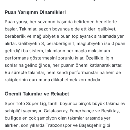
Puan Yarışının Dinamikleri
Puan yarışı, her sezonun başında belirlenen hedeflerle
başlar. Takımlar, sezon boyunca elde ettikleri galibiyet,
beraberlik ve mağlubiyetle puan toplayarak sıralamada yer
alırlar. Galibiyetin 3, beraberliğin 1, mağlubiyetin ise 0 puan
getirdiği bu sistem, takımların her maçta maksimum
performans göstermesini zorunlu kılar. Özellikle ligin
sonlarına gelindiğinde, her puanın önemi katlanarak artar.
Bu süreçte takımlar, hem kendi performanslarına hem de
rakiplerinin durumuna dikkat etmek zorundadır.
Önemli Takımlar ve Rekabet
Spor Toto Süper Lig, tarihi boyunca birçok büyük takıma ev
sahipliği yapmıştır. Galatasaray, Fenerbahçe ve Beşiktaş,
bu ligde en çok şampiyon olan takımlar arasında yer
alırken, son yıllarda Trabzonspor ve Başakşehir gibi