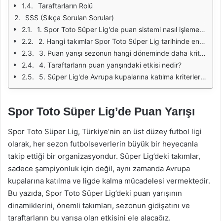
Taraftarların Rolü
SSS (Sıkça Sorulan Sorular)
1. Spor Toto Süper Lig'de puan sistemi nasıl işlemektedir?
2. Hangi takımlar Spor Toto Süper Lig tarihinde en çok şampiyon olmuştur?
3. Puan yarışı sezonun hangi döneminde daha kritik hale gelir?
4. Taraftarların puan yarışındaki etkisi nedir?
5. Süper Lig'de Avrupa kupalarına katılma kriterleri nelerdir?
Spor Toto Süper Lig’de Puan Yarışı
Spor Toto Süper Lig, Türkiye’nin en üst düzey futbol ligi
olarak, her sezon futbolseverlerin büyük bir heyecanla
takip ettiği bir organizasyondur. Süper Lig’deki takımlar,
sadece şampiyonluk için değil, aynı zamanda Avrupa
kupalarına katılma ve ligde kalma mücadelesi vermektedir.
Bu yazıda, Spor Toto Süper Lig’deki puan yarışının
dinamiklerini, önemli takımları, sezonun gidişatını ve
taraftarların bu yarışa olan etkisini ele alacağız.