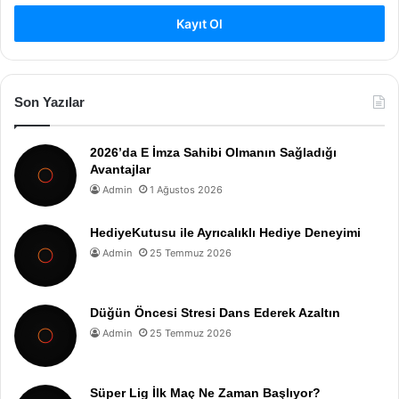
Kayıt Ol
Son Yazılar
2026’da E İmza Sahibi Olmanın Sağladığı
Avantajlar
Admin
1 Ağustos 2026
HediyeKutusu ile Ayrıcalıklı Hediye Deneyimi
Admin
25 Temmuz 2026
Düğün Öncesi Stresi Dans Ederek Azaltın
Admin
25 Temmuz 2026
Süper Lig İlk Maç Ne Zaman Başlıyor?