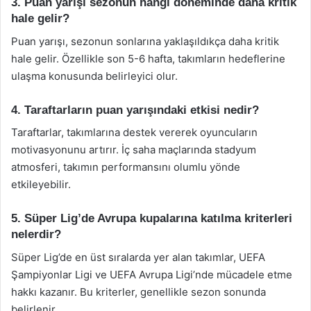
3. Puan yarışı sezonun hangi döneminde daha kritik
hale gelir?
Puan yarışı, sezonun sonlarına yaklaşıldıkça daha kritik
hale gelir. Özellikle son 5-6 hafta, takımların hedeflerine
ulaşma konusunda belirleyici olur.
4. Taraftarların puan yarışındaki etkisi nedir?
Taraftarlar, takımlarına destek vererek oyuncuların
motivasyonunu artırır. İç saha maçlarında stadyum
atmosferi, takımın performansını olumlu yönde
etkileyebilir.
5. Süper Lig’de Avrupa kupalarına katılma kriterleri
nelerdir?
Süper Lig’de en üst sıralarda yer alan takımlar, UEFA
Şampiyonlar Ligi ve UEFA Avrupa Ligi’nde mücadele etme
hakkı kazanır. Bu kriterler, genellikle sezon sonunda
belirlenir.