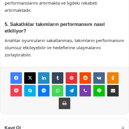
performanslarını artırmakta ve ligdeki rekabeti
artırmaktadır.
5. Sakatlıklar takımların performansını nasıl
etkiliyor?
Anahtar oyuncuların sakatlanması, takımların performansını
olumsuz etkileyebilir ve hedeflerine ulaşmalarını
zorlaştırabilir.
Facebook
X
LinkedIn
Tumblr
Pinterest
Reddit
VKontakte
Odnok
Pocket
Skype
Messenger
WhatsApp
Telegram
Viber
Line
E-Posta ile payla
Yazdır
Kayıt Ol