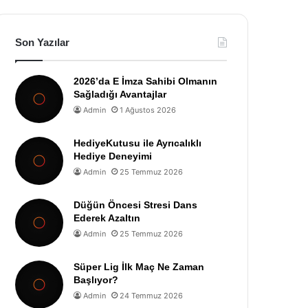
Son Yazılar
2026’da E İmza Sahibi Olmanın
Sağladığı Avantajlar
Admin
1 Ağustos 2026
HediyeKutusu ile Ayrıcalıklı
Hediye Deneyimi
Admin
25 Temmuz 2026
Düğün Öncesi Stresi Dans
Ederek Azaltın
Admin
25 Temmuz 2026
Süper Lig İlk Maç Ne Zaman
Başlıyor?
Admin
24 Temmuz 2026