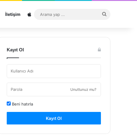
Sitemap
Arama
İletişim
yap
...
Kayıt Ol
Unuttunuz mu?
Beni hatırla
Kayıt Ol