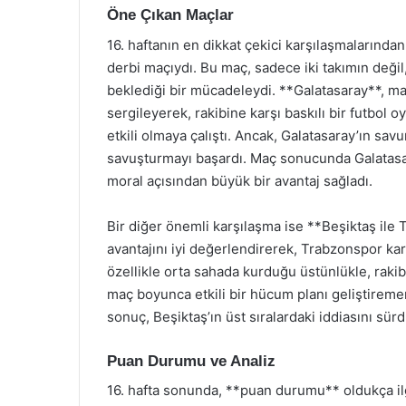
Öne Çıkan Maçlar
16. haftanın en dikkat çekici karşılaşmalarında
derbi maçıydı. Bu maç, sadece iki takımın değil
beklediği bir mücadeleydi. **Galatasaray**, m
sergileyerek, rakibine karşı baskılı bir futbol
etkili olmaya çalıştı. Ancak, Galatasaray’ın savu
savuşturmayı başardı. Maç sonucunda Galatasar
moral açısından büyük bir avantaj sağladı.
Bir diğer önemli karşılaşma ise **Beşiktaş ile 
avantajını iyi değerlendirerek, Trabzonspor kar
özellikle orta sahada kurduğu üstünlükle, raki
maç boyunca etkili bir hücum planı geliştiremem
sonuç, Beşiktaş’ın üst sıralardaki iddiasını sü
Puan Durumu ve Analiz
16. hafta sonunda, **puan durumu** oldukça ilgin