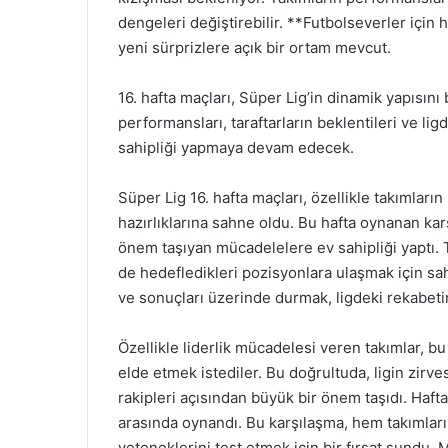
dengeleri değiştirebilir. **Futbolseverler içi
yeni sürprizlere açık bir ortam mevcut.
16. hafta maçları, Süper Lig’in dinamik yapısını
performansları, taraftarların beklentileri ve l
sahipliği yapmaya devam edecek.
Süper Lig 16. hafta maçları, özellikle takımlar
hazırlıklarına sahne oldu. Bu hafta oynanan kar
önem taşıyan mücadelelere ev sahipliği yaptı.
de hedefledikleri pozisyonlara ulaşmak için sah
ve sonuçları üzerinde durmak, ligdeki rekabeti
Özellikle liderlik mücadelesi veren takımlar, bu 
elde etmek istediler. Bu doğrultuda, ligin zir
rakipleri açısından büyük bir önem taşıdı. Haftan
arasında oynandı. Bu karşılaşma, hem takımları
yeteneklerini test etmek için bir fırsat sundu. 