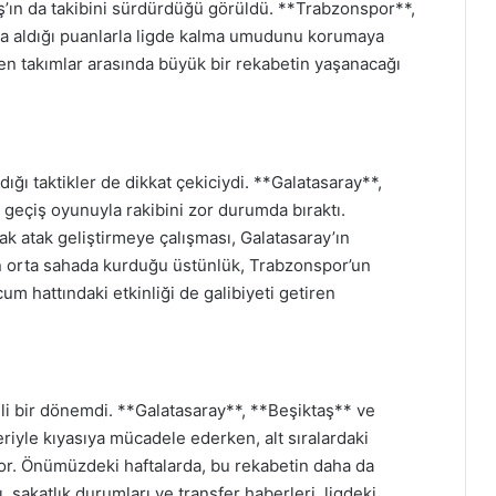
ş’ın da takibini sürdürdüğü görüldü. **Trabzonspor**,
rda aldığı puanlarla ligde kalma umudunu korumaya
rken takımlar arasında büyük bir rekabetin yaşanacağı
ığı taktikler de dikkat çekiciydi. **Galatasaray**,
ı geçiş oyunuyla rakibini zor durumda bıraktı.
ak atak geliştirmeye çalışması, Galatasaray’ın
ın orta sahada kurduğu üstünlük, Trabzonspor’un
um hattındaki etkinliği de galibiyeti getiren
emli bir dönemdi. **Galatasaray**, **Beşiktaş** ve
riyle kıyasıya mücadele ederken, alt sıralardaki
or. Önümüzdeki haftalarda, bu rekabetin daha da
 sakatlık durumları ve transfer haberleri, ligdeki