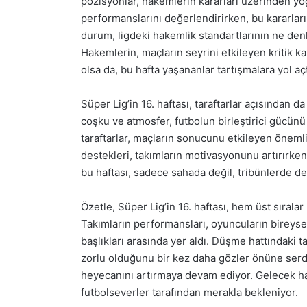
pozisyonlar, hakemlerin kararları üzerinden yoğ
performanslarını değerlendirirken, bu kararları
durum, ligdeki hakemlik standartlarının ne den
Hakemlerin, maçların seyrini etkileyen kritik k
olsa da, bu hafta yaşananlar tartışmalara yol açt
Süper Lig’in 16. haftası, taraftarlar açısından
coşku ve atmosfer, futbolun birleştirici gücünü
taraftarlar, maçların sonucunu etkileyen önemli 
destekleri, takımların motivasyonunu artırırken
bu haftası, sadece sahada değil, tribünlerde d
Özetle, Süper Lig’in 16. haftası, hem üst sıralar
Takımların performansları, oyuncuların bireyse
başlıkları arasında yer aldı. Düşme hattındaki t
zorlu olduğunu bir kez daha gözler önüne serdi
heyecanını artırmaya devam ediyor. Gelecek haf
futbolseverler tarafından merakla bekleniyor.