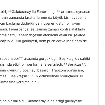
n biri, **Galatasaray ile Fenerbahçe** arasında oynanan
, aynı zamanda taraftarlarının da büyük bir heyecanla
açın başlama düdüğünden itibaren üstün bir oyun
 oynadı. Fenerbahçe ise, zaman zaman kontra ataklarla
nma hattı, Fenerbahçe’nin ataklarını etkili bir şekilde
ay’ın 2-0’lık galibiyeti, hem puan cetvelinde hem de
Trabzonspor** arasında gerçekleşti. Beşiktaş, ev sahibi
şısında etkili bir performans sergiledi. **Beşiktaş**,
binin oyununu bozmayı başardı. Trabzonspor’un ise,
esi, Beşiktaş’ın 3-1’lik galibiyetiyle sonuçlandı. Bu
rdürmesine yardımcı oldu.
ç bir hal aldı. Galatasaray, elde ettiği galibiyetle