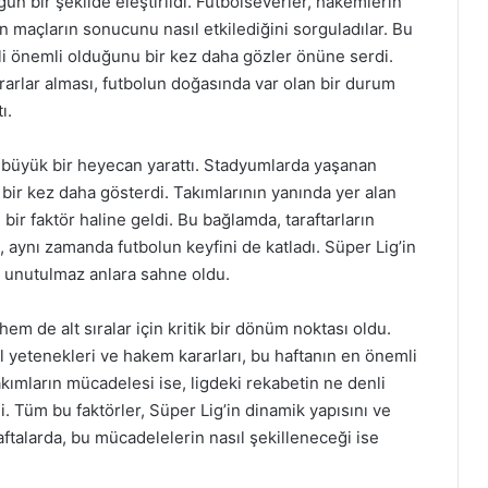
un bir şekilde eleştirildi. Futbolseverler, hakemlerin
n maçların sonucunu nasıl etkilediğini sorguladılar. Bu
li önemli olduğunu bir kez daha gözler önüne serdi.
ararlar alması, futbolun doğasında var olan bir durum
ı.
 da büyük bir heyecan yarattı. Stadyumlarda yaşanan
 bir kez daha gösterdi. Takımlarının yanında yer alan
bir faktör haline geldi. Bu bağlamda, taraftarların
, aynı zamanda futbolun keyfini de katladı. Süper Lig’in
e unutulmaz anlara sahne oldu.
 hem de alt sıralar için kritik bir dönüm noktası oldu.
l yetenekleri ve hakem kararları, bu haftanın en önemli
akımların mücadelesi ise, ligdeki rekabetin ne denli
. Tüm bu faktörler, Süper Lig’in dinamik yapısını ve
talarda, bu mücadelelerin nasıl şekilleneceği ise