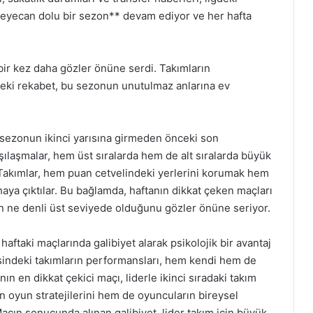
n heyecan dolu bir sezon** devam ediyor ve her hafta
 bir kez daha gözler önüne serdi. Takımların
igdeki rekabet, bu sezonun unutulmaz anlarına ev
ın sezonun ikinci yarısına girmeden önceki son
şılaşmalar, hem üst sıralarda hem de alt sıralarda büyük
 Takımlar, hem puan cetvelindeki yerlerini korumak hem
aya çıktılar. Bu bağlamda, haftanın dikkat çeken maçları
n ne denli üst seviyede olduğunu gözler önüne seriyor.
haftaki maçlarında galibiyet alarak psikolojik bir avantaj
vesindeki takımların performansları, hem kendi hem de
ın en dikkat çekici maçı, liderle ikinci sıradaki takım
n oyun stratejilerini hem de oyuncuların bireysel
Maçın sonucunda alınan galibiyet, lider takım için büyük