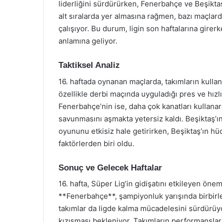
liderliğini sürdürürken, Fenerbahçe ve Beşikta
alt sıralarda yer almasına rağmen, bazı maçla
çalışıyor. Bu durum, ligin son haftalarına gire
anlamına geliyor.
Taktiksel Analiz
16. haftada oynanan maçlarda, takımların kulland
özellikle derbi maçında uyguladığı pres ve hızl
Fenerbahçe’nin ise, daha çok kanatları kullanar
savunmasını aşmakta yetersiz kaldı. Beşiktaş’
oyununu etkisiz hale getirirken, Beşiktaş’ın hüc
faktörlerden biri oldu.
Sonuç ve Gelecek Haftalar
16. hafta, Süper Lig’in gidişatını etkileyen ön
**Fenerbahçe**, şampiyonluk yarışında birbirle
takımlar da ligde kalma mücadelesini sürdürüy
kızışması bekleniyor. Takımların performansları,