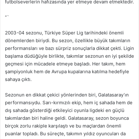
futbolseverlerin hafızasında yer etmeye devam etmektedir.
“`
2003-04 sezonu, Türkiye Süper Lig tarihindeki önemli
dönemlerden biriydi. Bu sezon, özellikle büyük takımların
performansları ve bazı sürpriz sonuçlarla dikkat çekti. Ligin
başlama düdüğüyle birlikte, takımlar sezonun en iyi şekilde
geçmesi için mücadele etmeye başladı. Her takım, hem
şampiyonluk hem de Avrupa kupalarına katılma hedefiyle
sahaya çıktı.
Sezonun en dikkat çekici yönlerinden biri, Galatasaray’ın
performansıydu. Sarı-kırmızılı ekip, hem iç sahada hem de
dış sahada gösterdiği etkileyici oyunla ligdeki en güçlü
takımlardan biri haline geldi. Galatasaray, sezon boyunca
birçok zorlu rakiple karşılaştı ve bu maçlardan önemli
puanlar topladı. Bu süreçte, takımın yıldız oyuncuları da