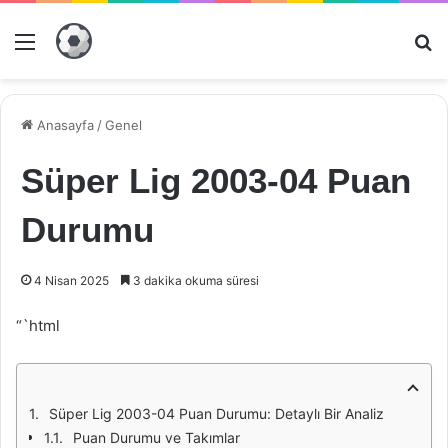
Menü
Ar
Anasayfa
/
Genel
Süper Lig 2003-04 Puan
Durumu
4 Nisan 2025
3 dakika okuma süresi
“`html
Süper Lig 2003-04 Puan Durumu: Detaylı Bir Analiz
Puan Durumu ve Takımlar