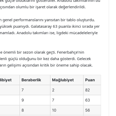
ecek güçte olduklarını gösterdiler. Anadolu takımlarının bu
ısından olumlu bir işaret olarak değerlendirildi.
 genel performanslarını yansıtan bir tablo oluşturdu.
yüksek puanıydı. Galatasaray 63 puanla ikinci sırada yer
mamladı. Anadolu takımları ise, ligdeki mücadeleleriyle
e önemli bir sezon olarak geçti. Fenerbahçe’nin
enli güçlü olduğunu bir kez daha gösterdi. Gelecek
arın gelişimi açısından kritik bir öneme sahip olacak.
libiyet
Beraberlik
Mağlubiyet
Puan
7
2
82
9
7
63
8
10
56