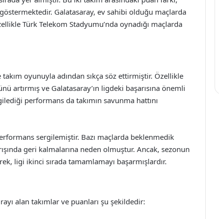
göstermektedir. Galatasaray, ev sahibi olduğu maçlarda
zellikle Türk Telekom Stadyumu’nda oynadığı maçlarda
 takım oyunuyla adından sıkça söz ettirmiştir. Özellikle
nü artırmış ve Galatasaray’ın ligdeki başarısına önemli
rgilediği performans da takımın savunma hattını
 performans sergilemiştir. Bazı maçlarda beklenmedik
rışında geri kalmalarına neden olmuştur. Ancak, sezonun
erek, ligi ikinci sırada tamamlamayı başarmışlardır.
ayı alan takımlar ve puanları şu şekildedir: