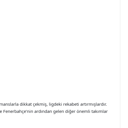
anslarla dikkat çekmiş, ligdeki rekabeti artırmışlardır.
ve Fenerbahçe’nin ardından gelen diğer önemli takımlar