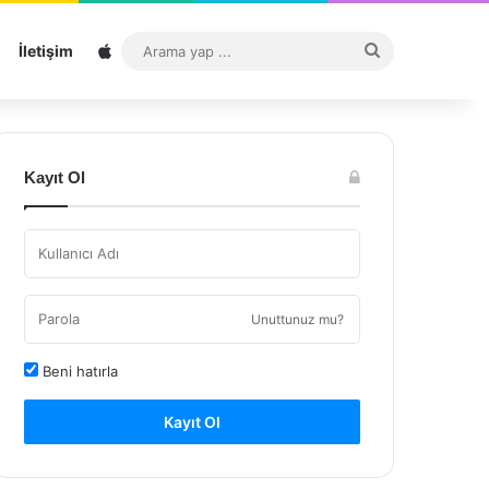
Sitemap
Arama
İletişim
yap
...
Kayıt Ol
Unuttunuz mu?
Beni hatırla
Kayıt Ol