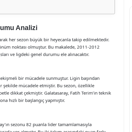
umu Analizi
olarak her sezon büyük bir heyecanla takip edilmektedir.
önüm noktası olmuştur. Bu makalede, 2011-2012
rı ve ligdeki genel durumu ele alınacaktır.
çekişmeli bir mücadele sunmuştur. Ligin başından
ir şekilde mücadele etmiştir. Bu sezon, özellikle
le dikkat çekmiştir. Galatasaray, Fatih Terim’in teknik
na hızlı bir başlangıç yapmıştır.
y’ın sezonu 82 puanla lider tamamlamasıyla
ırada yer almıştır. Bu iki takım arasındaki puan farkı,