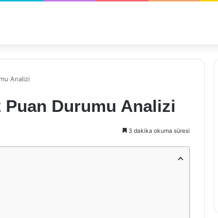
mu Analizi
2 Puan Durumu Analizi
3 dakika okuma süresi