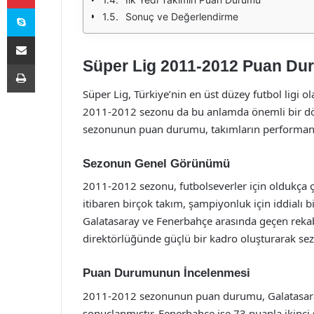
Skype
Sonuç ve Değerlendirme
E-Posta ile paylaş
Süper Lig 2011-2012 Puan Dur
Yazdır
Süper Lig, Türkiye’nin en üst düzey futbol ligi 
2011-2012 sezonu da bu anlamda önemli bir d
sezonunun puan durumu, takımların performansla
Sezonun Genel Görünümü
2011-2012 sezonu, futbolseverler için oldukça 
itibaren birçok takım, şampiyonluk için iddialı b
Galatasaray ve Fenerbahçe arasında geçen rekabet
direktörlüğünde güçlü bir kadro oluşturarak sezo
Puan Durumunun İncelenmesi
2011-2012 sezonunun puan durumu, Galatasara
sonuçlanmıştır. Fenerbahçe ise 73 puanla ikinci s