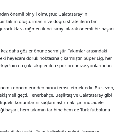
dan önemli bir yıl olmuştur. Galatasaray’ın
bir takım oluşturmanın ve doğru stratejilerin bir
 zorluklara rağmen ikinci sırayı alarak önemli bir başarı
 kez daha gözler önüne sermiştir. Takımlar arasındaki
gdeki heyecanı doruk noktasına çıkarmıştır. Süper Lig, her
iye’nin en çok takip edilen spor organizasyonlarından
nemli dönemlerinden birini temsil etmektedir. Bu sezon,
ekişmeli geçti. Fenerbahçe, Beşiktaş ve Galatasaray gibi
a ligdeki konumlarını sağlamlaştırmak için mücadele
iği başarı, hem takımın tarihine hem de Türk futboluna
sla dikkat çekti. Teknik direktör Aykut Kocaman