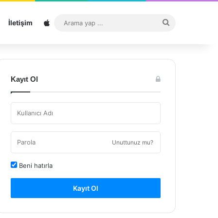
Sitemap
Arama
İletişim
yap
...
Kayıt Ol
Unuttunuz mu?
Beni hatırla
Kayıt Ol