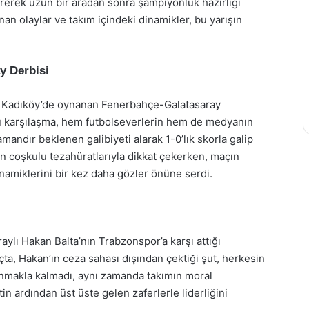
rerek uzun bir aradan sonra şampiyonluk hazırlığı
an olaylar ve takım içindeki dinamikler, bu yarışın
y Derbisi
da Kadıköy’de oynanan Fenerbahçe-Galatasaray
bu karşılaşma, hem futbolseverlerin hem de medyanın
mandır beklenen galibiyeti alarak 1-0’lık skorla galip
nın coşkulu tezahüratlarıyla dikkat çekerken, maçın
namiklerini bir kez daha gözler önüne serdi.
ylı Hakan Balta’nın Trabzonspor’a karşı attığı
, Hakan’ın ceza sahası dışından çektiği şut, herkesin
anmakla kalmadı, aynı zamanda takımın moral
in ardından üst üste gelen zaferlerle liderliğini