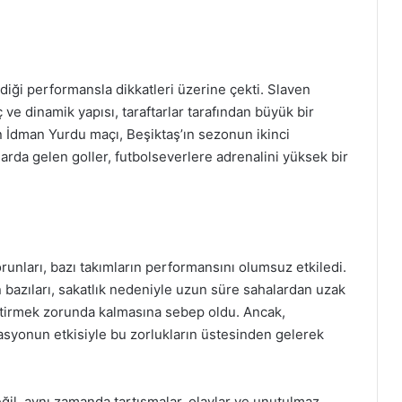
diği performansla dikkatleri üzerine çekti. Slaven
ç ve dinamik yapısı, taraftarlar tarafından büyük bir
in İdman Yurdu maçı, Beşiktaş’ın sezonun ikinci
nlarda gelen goller, futbolseverlere adrenalini yüksek bir
unları, bazı takımların performansını olumsuz etkiledi.
 bazıları, sakatlık nedeniyle uzun süre sahalardan uzak
iştirmek zorunda kalmasına sebep oldu. Ancak,
asyonun etkisiyle bu zorlukların üstesinden gelerek
il, aynı zamanda tartışmalar, olaylar ve unutulmaz