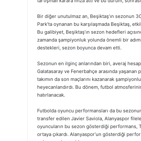
tartışmalı karara imza attı ve bu durum, sonr
Bir diğer unutulmaz an, Beşiktaş’ın sezonun 3
Park’ta oynanan bu karşılaşmada Beşiktaş, etkile
Bu galibiyet, Beşiktaş’ın sezon hedefleri açıs
zamanda şampiyonluk yolunda önemli bir adımdı
destekleri, sezon boyunca devam etti.
Sezonun en ilginç anlarından biri, averaj hesapl
Galatasaray ve Fenerbahçe arasında yaşanan pua
takımın da son maçlarını kazanarak şampiyonlu
heyecanlandırdı. Bu dönem, futbol atmosferin
hatırlanacak.
Futbolda oyuncu performansları da bu sezonun 
transfer edilen Javier Saviola, Alanyaspor filel
oyuncuların bu sezon gösterdiği performans, Tü
ortaya çıkardı. Alanyaspor‘un gösterdiği perfo