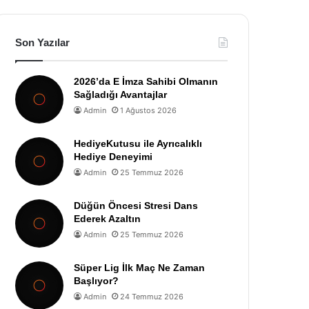
Son Yazılar
2026’da E İmza Sahibi Olmanın
Sağladığı Avantajlar
Admin
1 Ağustos 2026
HediyeKutusu ile Ayrıcalıklı
Hediye Deneyimi
Admin
25 Temmuz 2026
Düğün Öncesi Stresi Dans
Ederek Azaltın
Admin
25 Temmuz 2026
Süper Lig İlk Maç Ne Zaman
Başlıyor?
Admin
24 Temmuz 2026