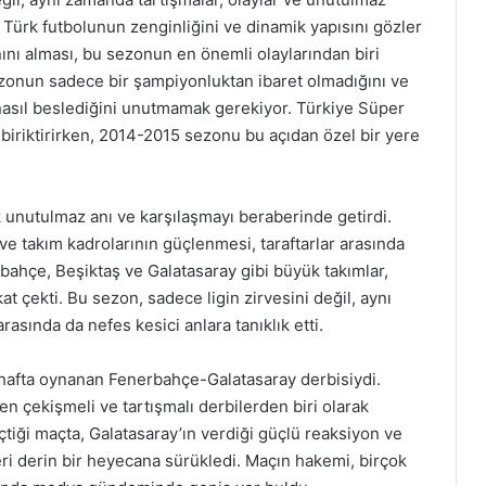
, Türk futbolunun zenginliğini ve dinamik yapısını gözler
nı alması, bu sezonun en önemli olaylarından biri
sezonun sadece bir şampiyonluktan ibaret olmadığını ve
nasıl beslediğini unutmamak gerekiyor. Türkiye Süper
 biriktirirken, 2014-2015 sezonu bu açıdan özel bir yere
 unutulmaz anı ve karşılaşmayı beraberinde getirdi.
e takım kadrolarının güçlenmesi, taraftarlar arasında
bahçe, Beşiktaş ve Galatasaray gibi büyük takımlar,
 çekti. Bu sezon, sadece ligin zirvesini değil, aynı
asında da nefes kesici anlara tanıklık etti.
 hafta oynanan Fenerbahçe-Galatasaray derbisiydi.
n çekişmeli ve tartışmalı derbilerden biri olarak
çtiği maçta, Galatasaray’ın verdiği güçlü reaksiyon ve
eri derin bir heyecana sürükledi. Maçın hakemi, birçok