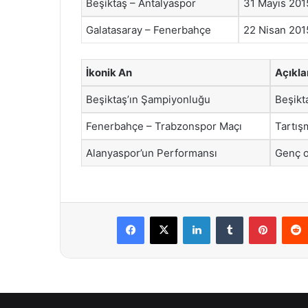
Beşiktaş – Antalyaspor
31 Mayıs 201
Galatasaray – Fenerbahçe
22 Nisan 201
İkonik An
Açıkl
Beşiktaş’ın Şampiyonluğu
Beşikt
Fenerbahçe – Trabzonspor Maçı
Tartış
Alanyaspor’un Performansı
Genç o
Facebook
X
LinkedIn
Tumblr
Pintere