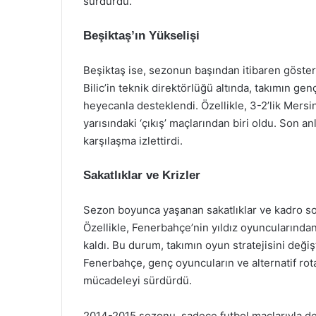
sürdürdü.
Beşiktaş’ın Yükselişi
Beşiktaş ise, sezonun başından itibaren göster
Bilic’in teknik direktörlüğü altında, takımın gen
heyecanla desteklendi. Özellikle, 3-2’lik Mers
yarısındaki ‘çıkış’ maçlarından biri oldu. Son a
karşılaşma izlettirdi.
Sakatlıklar ve Krizler
Sezon boyunca yaşanan sakatlıklar ve kadro sor
Özellikle, Fenerbahçe’nin yıldız oyuncularından
kaldı. Bu durum, takımın oyun stratejisini değ
Fenerbahçe, genç oyuncuların ve alternatif rot
mücadeleyi sürdürdü.
2014-2015 sezonu, sadece futbol maçlarıyla değ