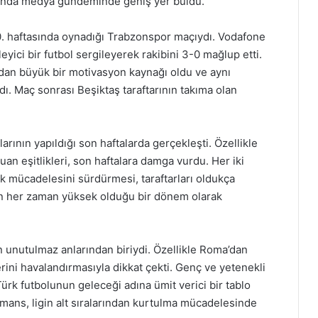
asında medya gündeminde geniş yer buldu.
0. haftasında oynadığı Trabzonspor maçıydı. Vodafone
yici bir futbol sergileyerek rakibini 3-0 mağlup etti.
ından büyük bir motivasyon kaynağı oldu ve aynı
. Maç sonrası Beşiktaş taraftarının takıma olan
arının yapıldığı son haftalarda gerçekleşti. Özellikle
n eşitlikleri, son haftalara damga vurdu. Her iki
k mücadelesini sürdürmesi, taraftarları oldukça
in her zaman yüksek olduğu bir dönem olarak
unutulmaz anlarından biriydi. Özellikle Roma’dan
erini havalandırmasıyla dikkat çekti. Genç ve yetenekli
rk futbolunun geleceği adına ümit verici bir tablo
rmans, ligin alt sıralarından kurtulma mücadelesinde