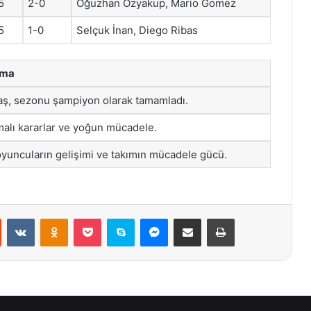
5
2-0
Oğuzhan Özyakup, Mario Gomez
5
1-0
Selçuk İnan, Diego Ribas
ama
aş, sezonu şampiyon olarak tamamladı.
malı kararlar ve yoğun mücadele.
yuncuların gelişimi ve takımın mücadele gücü.
st
Reddit
VKontakte
Odnoklassniki
Pocket
Skype
Messenger
E-Posta ile paylaş
Yazdır