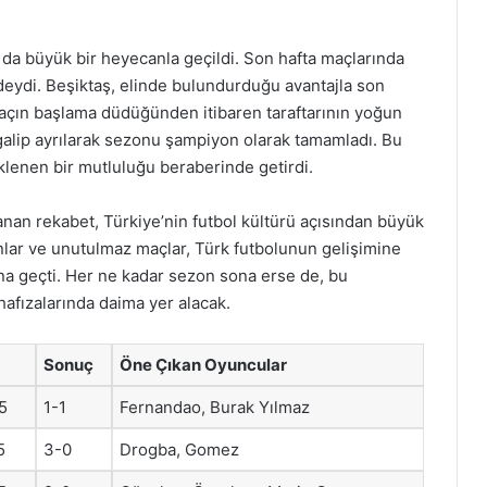
da büyük bir heyecanla geçildi. Son hafta maçlarında
deydi. Beşiktaş, elinde bulundurduğu avantajla son
açın başlama düdüğünden itibaren taraftarının yoğun
galip ayrılarak sezonu şampiyon olarak tamamladı. Bu
klenen bir mutluluğu beraberinde getirdi.
an rekabet, Türkiye’nin futbol kültürü açısından büyük
nlar ve unutulmaz maçlar, Türk futbolunun gelişimine
rına geçti. Her ne kadar sezon sona erse de, bu
hafızalarında daima yer alacak.
Sonuç
Öne Çıkan Oyuncular
5
1-1
Fernandao, Burak Yılmaz
5
3-0
Drogba, Gomez