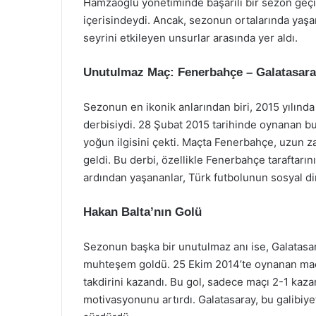
Hamzaoğlu yönetiminde başarılı bir sezon geçi
içerisindeydi. Ancak, sezonun ortalarında yaşan
seyrini etkileyen unsurlar arasında yer aldı.
Unutulmaz Maç: Fenerbahçe – Galatasara
Sezonun en ikonik anlarından biri, 2015 yılın
derbisiydi. 28 Şubat 2015 tarihinde oynanan 
yoğun ilgisini çekti. Maçta Fenerbahçe, uzun za
geldi. Bu derbi, özellikle Fenerbahçe taraftarı
ardından yaşananlar, Türk futbolunun sosyal di
Hakan Balta’nın Golü
Sezonun başka bir unutulmaz anı ise, Galatasara
muhteşem goldü. 25 Ekim 2014’te oynanan maçta
takdirini kazandı. Bu gol, sadece maçı 2-1 kaz
motivasyonunu artırdı. Galatasaray, bu galibiyet