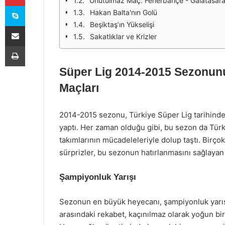
Unutulmaz Maç: Fenerbahçe - Galatasara
Skype
Hakan Balta'nın Golü
Beşiktaş’ın Yükselişi
E-Posta ile paylaş
Sakatlıklar ve Krizler
Yazdır
Süper Lig 2014-2015 Sezonunu
Maçları
2014-2015 sezonu, Türkiye Süper Lig tarihinde
yaptı. Her zaman olduğu gibi, bu sezon da Türk
takımlarının mücadeleleriyle dolup taştı. Birçok
sürprizler, bu sezonun hatırlanmasını sağlayan
Şampiyonluk Yarışı
Sezonun en büyük heyecanı, şampiyonluk yarış
arasındaki rekabet, kaçınılmaz olarak yoğun bir