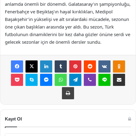
anlamda önemli bir dönemdi. Galatasaray’ın şampiyonluğu,
Fenerbahçe ve Beşiktaş’ın hayal kırıklıkları, Medipol
Başakşehir’in yükselişi ve alt sıralardaki mücadele, sezonun
öne çıkan başlıkları arasında yer aldı. Bu sezon, Türk
futbolunun dinamiklerini bir kez daha gözler önüne serdi ve
gelecek sezonlar için de önemli dersler sundu.
Facebook
X
LinkedIn
Tumblr
Pinterest
Reddit
VKontakte
Odnok
Pocket
Skype
Messenger
WhatsApp
Telegram
Viber
Line
E-Posta ile payla
Yazdır
Kayıt Ol