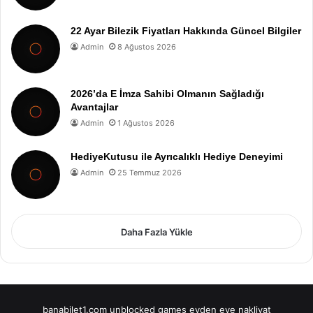
22 Ayar Bilezik Fiyatları Hakkında Güncel Bilgiler
Admin
8 Ağustos 2026
2026’da E İmza Sahibi Olmanın Sağladığı
Avantajlar
Admin
1 Ağustos 2026
HediyeKutusu ile Ayrıcalıklı Hediye Deneyimi
Admin
25 Temmuz 2026
Daha Fazla Yükle
banabilet1.com
unblocked games
evden eve nakliyat