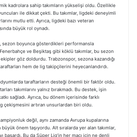
ik kadrolara sahip takımların yükselişi oldu. Özellikle
uncuları ile dikkat çekti. Bu takımlar, ligdeki deneyimli
larını mutlu etti. Ayrıca, ligdeki bazı veteran
ısında büyük rol oynadı.
ar, sezon boyunca gösterdikleri performansla
Fenerbahçe ve Beşiktaş gibi köklü takımlar, bu sezon
bi ekipler göz doldurdu. Trabzonspor, sezona kazandığı
raftarları hem de lig takipçilerini heyecanlandırdı.
yumlarda taraftarların desteği önemli bir faktör oldu.
tarları takımlarını yalnız bırakmadı. Bu destek, işin
kı sağladı. Ayrıca, bu dönem içerisinde farklı
lig çekişmesini artıran unsurlardan biri oldu.
şampiyonluk değil, aynı zamanda Avrupa kupalarına
büyük önem taşıyordu. Alt sıralarda yer alan takımlar,
yı başardı. Bu da Süper Lig’in her maçı için ne denli