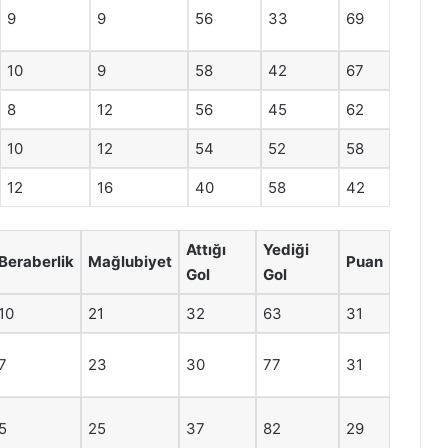
9
9
56
33
69
10
9
58
42
67
8
12
56
45
62
10
12
54
52
58
12
16
40
58
42
Attığı
Yediği
Beraberlik
Mağlubiyet
Puan
Gol
Gol
10
21
32
63
31
7
23
30
77
31
5
25
37
82
29