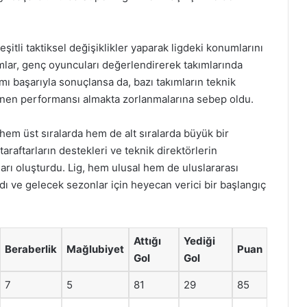
şitli taktiksel değişiklikler yaparak ligdeki konumlarını
mlar, genç oyuncuları değerlendirerek takımlarında
smı başarıyla sonuçlansa da, bazı takımların teknik
lenen performansı almakta zorlanmalarına sebep oldu.
hem üst sıralarda hem de alt sıralarda büyük bir
araftarların destekleri ve teknik direktörlerin
ları oluşturdu. Lig, hem ulusal hem de uluslararası
dı ve gelecek sezonlar için heyecan verici bir başlangıç
Attığı
Yediği
Beraberlik
Mağlubiyet
Puan
Gol
Gol
7
5
81
29
85