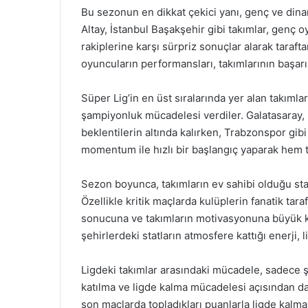
Bu sezonun en dikkat çekici yanı, genç ve dinam
Altay, İstanbul Başakşehir gibi takımlar, genç oy
rakiplerine karşı sürpriz sonuçlar alarak taraftar
oyuncuların performansları, takımlarının başar
Süper Lig’in en üst sıralarında yer alan takıml
şampiyonluk mücadelesi verdiler. Galatasaray, 
beklentilerin altında kalırken, Trabzonspor gi
momentum ile hızlı bir başlangıç yaparak hem ta
Sezon boyunca, takımların ev sahibi olduğu stad
Özellikle kritik maçlarda kulüplerin fanatik taraf
sonucuna ve takımların motivasyonuna büyük kat
şehirlerdeki statların atmosfere kattığı enerji, 
Ligdeki takımlar arasındaki mücadele, sadece 
katılma ve ligde kalma mücadelesi açısından da 
son maçlarda topladıkları puanlarla ligde kalma