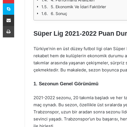
Skype
5. Ekonomik Ve İdari Faktörler
6. Sonuç
E-Posta ile paylaş
Yazdır
Süper Lig 2021-2022 Puan Dur
Türkiye’nin en üst düzey futbol ligi olan Süp
rekabet hem de kulüplerin ekonomik durumu aç
takımlar arasında yaşanan çekişmeler, sürpriz s
çekmektedir. Bu makalede, sezon boyunca puan 
1. Sezonun Genel Görünümü
2021-2022 sezonu, 20 takımla başladı ve her ta
maç oynadı. Bu sezon, özellikle üst sıralarda y
Trabzonspor, uzun bir aradan sonra sezonu li
sevinci yaşadı. Trabzonspor’un bu başarısı, hem
ile birleşti.