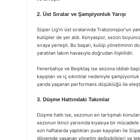
2. Üst Sıralar ve Şampiyonluk Yarışı
Süper Lig’in üst sıralarında Trabzonspor’un ya
kulüpler de yer aldı. Konyaspor, sezon boyunca 
sıraya yerleşti. Bu başarı, kulüp yönetiminin doğ
yaratılan takım havasıyla doğrudan ilişkilidir.
Fenerbahçe ve Beşiktaş ise sezona iddialı baş
kayıpları ve iç sıkıntılar nedeniyle şampiyonluk
yarıda yaşanan performans düşüklüğü ile eleşti
3. Düşme Hattındaki Takımlar
Düşme hattı ise, sezonun en tartışmalı konularınd
sezonun ikinci yarısında kıyasıya bir mücadele
son haftalarda yaptıkları puan kayıpları ile Süp
dönemde yaşanan yönetim değişiklikleri ve tekn