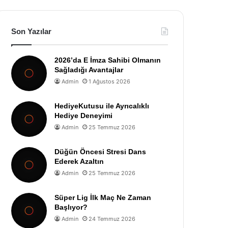
Son Yazılar
2026’da E İmza Sahibi Olmanın
Sağladığı Avantajlar
Admin
1 Ağustos 2026
HediyeKutusu ile Ayrıcalıklı
Hediye Deneyimi
Admin
25 Temmuz 2026
Düğün Öncesi Stresi Dans
Ederek Azaltın
Admin
25 Temmuz 2026
Süper Lig İlk Maç Ne Zaman
Başlıyor?
Admin
24 Temmuz 2026