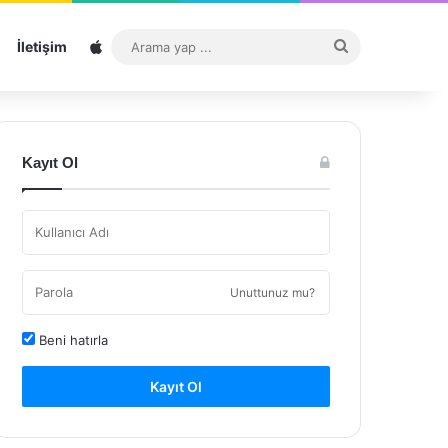
Sitemap
Arama
İletişim
yap
...
Kayıt Ol
Unuttunuz mu?
Beni hatırla
Kayıt Ol