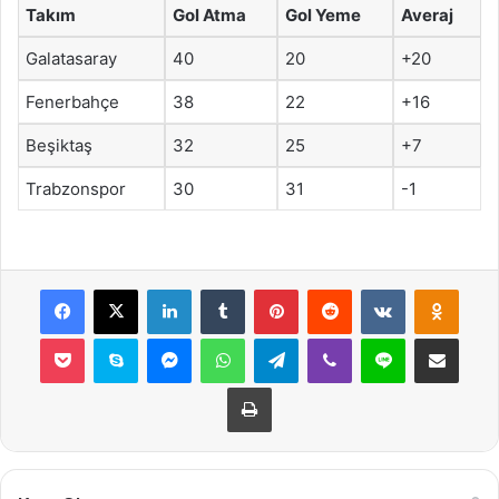
Takım
Gol Atma
Gol Yeme
Averaj
Galatasaray
40
20
+20
Fenerbahçe
38
22
+16
Beşiktaş
32
25
+7
Trabzonspor
30
31
-1
Facebook
X
LinkedIn
Tumblr
Pinterest
Reddit
VKontakte
Odnok
Pocket
Skype
Messenger
WhatsApp
Telegram
Viber
Line
E-Posta ile payla
Yazdır