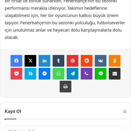
bir fırsat ve zorluk sunarken, Fenerbahçe’nin bu sezonki
performansı merakla izleniyor. Takımın hedeflerine
ulaşabilmesi için, her bir oyuncunun katkısı büyük önem
taşıyor. Fenerbahçe’nin bu sezonki yolculuğu, futbolseverler
için unutulmaz anlar ve heyecan dolu karşılaşmalarla dolu
olacak.
Facebook
X
LinkedIn
Tumblr
Pinterest
Reddit
VKontakte
Odnok
Pocket
Skype
Messenger
WhatsApp
Telegram
Viber
Line
E-Posta ile payla
Yazdır
Kayıt Ol