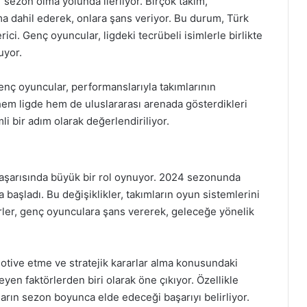
 sezon olma yolunda ilerliyor. Birçok takım,
ıma dahil ederek, onlara şans veriyor. Bu durum, Türk
ci. Genç oyuncular, ligdeki tecrübeli isimlerle birlikte
uyor.
nç oyuncular, performanslarıyla takımlarının
hem ligde hem de uluslararası arenada gösterdikleri
i bir adım olarak değerlendiriliyor.
 başarısında büyük bir rol oynuyor. 2024 sezonunda
a başladı. Bu değişiklikler, takımların oyun sistemlerini
ktörler, genç oyunculara şans vererek, geleceğe yönelik
 motive etme ve stratejik kararlar alma konusundaki
en faktörlerden biri olarak öne çıkıyor. Özellikle
arın sezon boyunca elde edeceği başarıyı belirliyor.