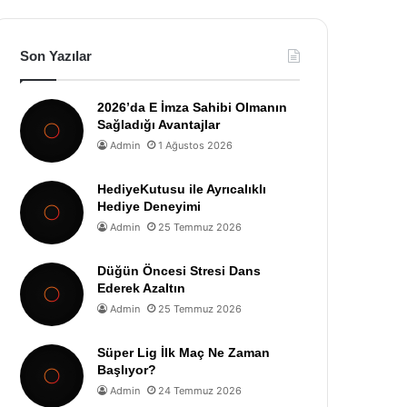
Son Yazılar
2026’da E İmza Sahibi Olmanın
Sağladığı Avantajlar
Admin
1 Ağustos 2026
HediyeKutusu ile Ayrıcalıklı
Hediye Deneyimi
Admin
25 Temmuz 2026
Düğün Öncesi Stresi Dans
Ederek Azaltın
Admin
25 Temmuz 2026
Süper Lig İlk Maç Ne Zaman
Başlıyor?
Admin
24 Temmuz 2026