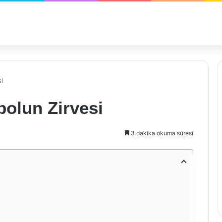
i
bolun Zirvesi
3 dakika okuma süresi