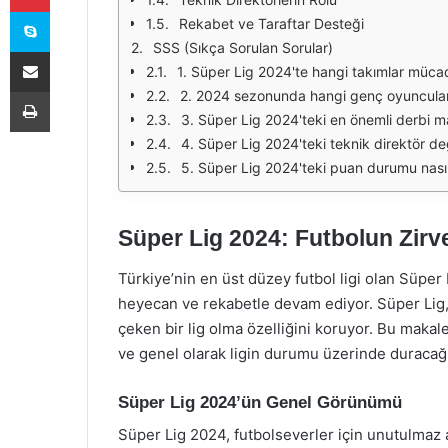
Skype
Rekabet ve Taraftar Desteği
SSS (Sıkça Sorulan Sorular)
E-Posta ile paylaş
1. Süper Lig 2024'te hangi takımlar müca
Yazdır
2. 2024 sezonunda hangi genç oyuncular
3. Süper Lig 2024'teki en önemli derbi ma
4. Süper Lig 2024'teki teknik direktör değiş
5. Süper Lig 2024'teki puan durumu nası
Süper Lig 2024: Futbolun Zirv
Türkiye’nin en üst düzey futbol ligi olan Süper
heyecan ve rekabetle devam ediyor. Süper Lig,
çeken bir lig olma özelliğini koruyor. Bu makal
ve genel olarak ligin durumu üzerinde duracağ
Süper Lig 2024’ün Genel Görünümü
Süper Lig 2024, futbolseverler için unutulmaz a