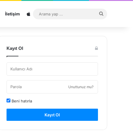
Sitemap
Arama
İletişim
yap
...
Kayıt Ol
Unuttunuz mu?
Beni hatırla
Kayıt Ol