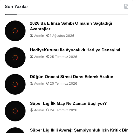
Son Yazılar
2026’da E İmza Sahibi Olmanın Sağladığı
Avantajlar
Admin
1 Ağustos 2026
HediyeKutusu ile Ayrıcalıklı Hediye Deneyimi
Admin
25 Temmuz 2026
Düğün Öncesi Stresi Dans Ederek Azaltın
Admin
25 Temmuz 2026
Süper Lig İlk Maç Ne Zaman Başlıyor?
Admin
24 Temmuz 2026
Süper Lig İkili Averaj: Şampiyonluk İçin Kritik Bir