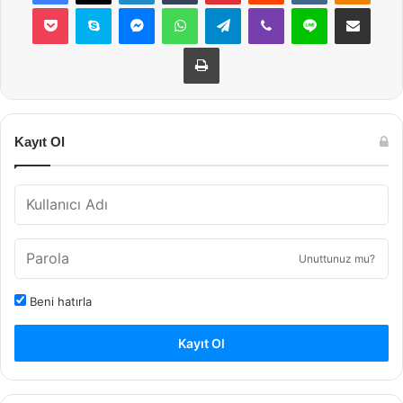
Pocket
Skype
Messenger
WhatsApp
Telegram
Viber
Line
E-Posta ile payla
Yazdır
Kayıt Ol
Unuttunuz mu?
Beni hatırla
Kayıt Ol