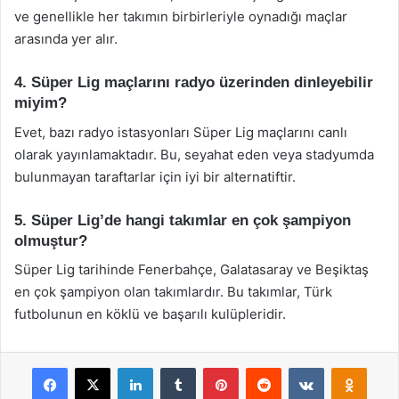
ve genellikle her takımın birbirleriyle oynadığı maçlar
arasında yer alır.
4. Süper Lig maçlarını radyo üzerinden dinleyebilir
miyim?
Evet, bazı radyo istasyonları Süper Lig maçlarını canlı
olarak yayınlamaktadır. Bu, seyahat eden veya stadyumda
bulunmayan taraftarlar için iyi bir alternatiftir.
5. Süper Lig’de hangi takımlar en çok şampiyon
olmuştur?
Süper Lig tarihinde Fenerbahçe, Galatasaray ve Beşiktaş
en çok şampiyon olan takımlardır. Bu takımlar, Türk
futbolunun en köklü ve başarılı kulüpleridir.
Facebook
X
LinkedIn
Tumblr
Pinterest
Reddit
VKontakte
Odnok